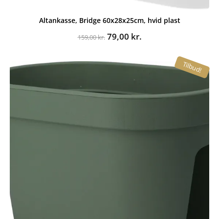
Altankasse, Bridge 60x28x25cm, hvid plast
Den
Den
79,00
kr.
159,00
kr.
oprindelige
aktuelle
pris
pris
Tilbud!
var:
er:
159,00 kr..
79,00 kr..