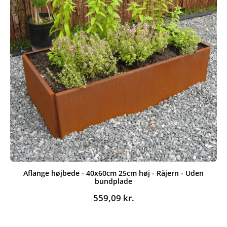
Aflange højbede - 40x60cm 25cm høj - Råjern - Uden
bundplade
559,09
kr.