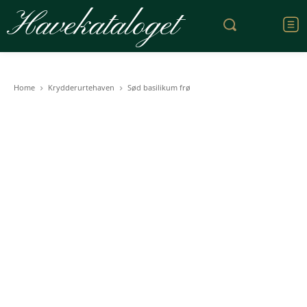
Havekataloget
Home
Krydderurtehaven
Sød basilikum frø