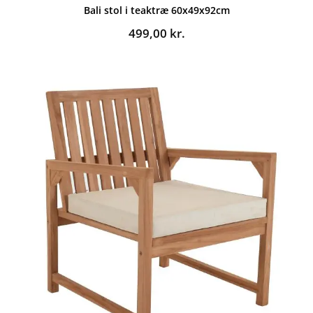
Bali stol i teaktræ 60x49x92cm
499,00
kr.