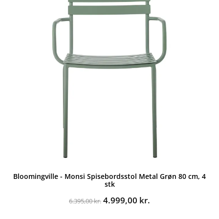
Bloomingville - Monsi Spisebordsstol Metal Grøn 80 cm, 4
stk
Den
Den
4.999,00
kr.
6.395,00
kr.
oprindelige
aktuelle