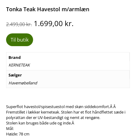
Tonka Teak Havestol m/armlæn
Den
Den
1.699,00
kr.
2.499,00
kr.
oprindelige
aktuelle
pris
pris
Til butik
var:
er:
2.499,00 kr..
1.699,00 kr..
Brand
KERNETEAK
Sælger
Havemøbelland
Superflot havestol/spisestuestol med skøn siddekomfort.Â Â
Fremstillet i lækker kerneteak. Stolen har et flot håndflettet sæde i
polyrattan der er UV-bestandigt og nemt at rengøre.
Stolen kan bruges både ude og inde.Â
Mål:
Højde: 78 cm