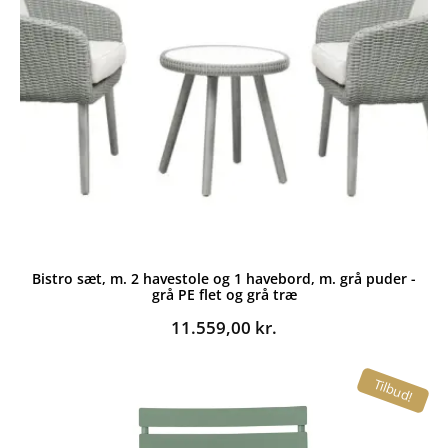
Bistro sæt, m. 2 havestole og 1 havebord, m. grå puder -
grå PE flet og grå træ
11.559,00
kr.
Tilbud!