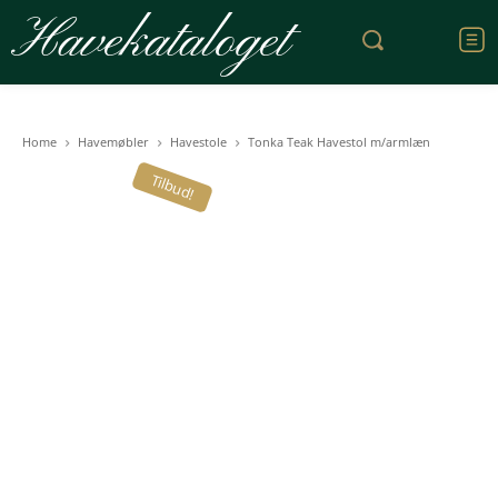
Havekataloget
Home
Havemøbler
Havestole
Tonka Teak Havestol m/armlæn
Tilbud!