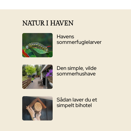
pris
pris
var:
er:
6.395,00 kr..
4.999,00 kr..
NATUR I HAVEN
Havens
sommerfuglelarver
Den simple, vilde
sommerhushave
Sådan laver du et
simpelt bihotel