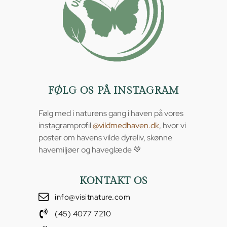
FØLG OS PÅ INSTAGRAM
Følg med i naturens gang i haven på vores
instagramprofil
@vildmedhaven.dk
, hvor vi
poster om havens vilde dyreliv, skønne
havemiljøer og haveglæde 💚
KONTAKT OS
info@visitnature.com
(45) 4077 7210