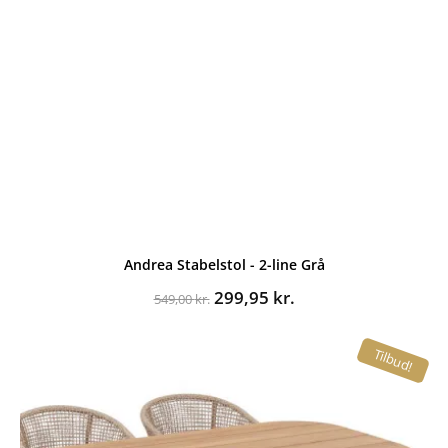
Andrea Stabelstol - 2-line Grå
Den
Den
299,95
kr.
549,00
kr.
oprindelige
aktuelle
pris
pris
Tilbud!
var:
er:
549,00 kr..
299,95 kr..