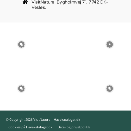
VisitNature, Bygholmvej 71, 7742 DK-
Vesløs.
© Copyright 2026 VisitNature | Havekataloget.dk
Cookies på Havekataloget.dk
Data- og privatpolitik