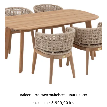
Balder Rima Havemøbelsæt - 180x100 cm
Den
Den
8.999,00
kr.
14.995,00
kr.