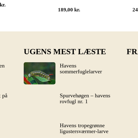
kr.
189,00
kr.
2
UGENS MEST LÆSTE
FR
en
Havens
sommerfuglelarver
 på
Spurvehøgen – havens
rovfugl nr. 1
Havens tropegrønne
ligustersværmer-larve