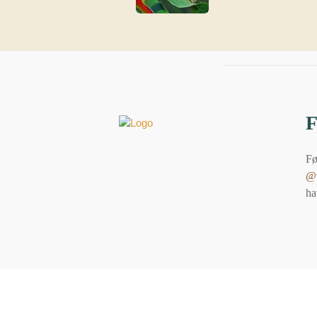
Fø
@v
ha