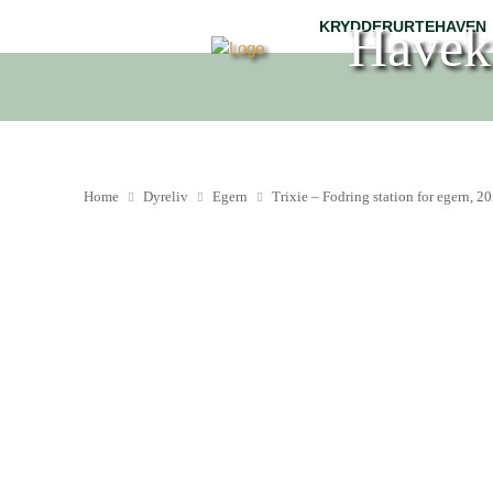
Havek
KRYDDERURTEHAVEN
Home
Dyreliv
Egern
Trixie – Fodring station for egern, 2