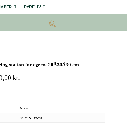
AMPER
DYRELIV
ring station for egern, 20Ã30Ã30 cm
n
Den
9,00
kr.
rindelige
aktuelle
s
pris
r:
er:
8,00 kr..
159,00 kr..
Trixie
Bolig & Haven