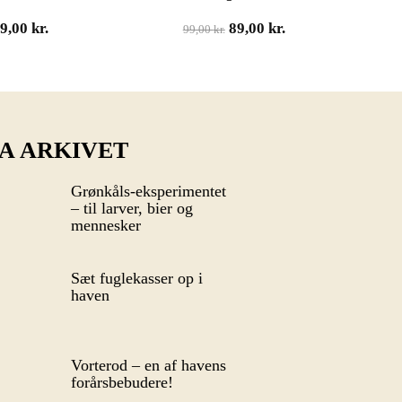
Den
Den
49,00
kr.
89,00
kr.
99,00
kr.
oprindelige
aktuelle
pris
pris
var:
er:
99,00 kr..
89,00 kr..
A ARKIVET
Grønkåls-eksperimentet
– til larver, bier og
mennesker
Sæt fuglekasser op i
haven
Vorterod – en af havens
forårsbebudere!