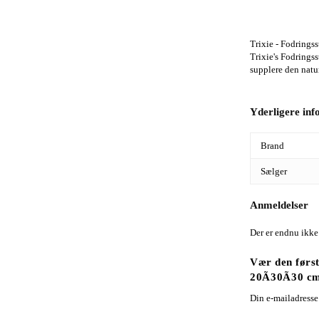
Trixie - Fodrings
Trixie's Fodringss
supplere den natu
Yderligere in
Brand
Sælger
Anmeldelser
Der er endnu ikke
Vær den først
20Ã30Ã30 c
Din e-mailadresse 