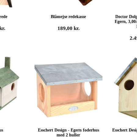
rede
Blåmejse redekasse
Doctor Dol
Egern, 3,00
kr.
189,00
kr.
2.
us
Esschert Design - Egern foderhus
Esschert Des
med 2 huller