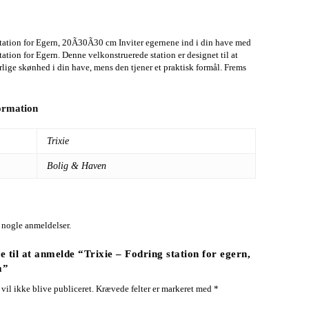
station for Egern, 20Ã30Ã30 cm Inviter egernene ind i din have med
tation for Egern. Denne velkonstruerede station er designet til at
rlige skønhed i din have, mens den tjener et praktisk formål. Frems
formation
Trixie
Bolig & Haven
 nogle anmeldelser.
e til at anmelde “Trixie – Fodring station for egern,
m”
vil ikke blive publiceret.
Krævede felter er markeret med
*