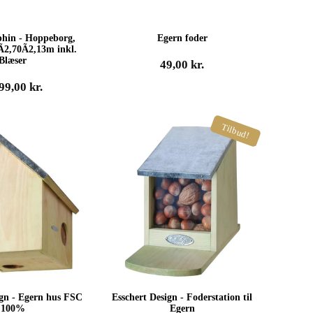
phin - Hoppeborg,
Egern foder
Ã2,70Ã2,13m inkl.
Blæser
49,00
kr.
499,00
kr.
Tilbud!
ign - Egern hus FSC
Esschert Design - Foderstation til
100%
Egern