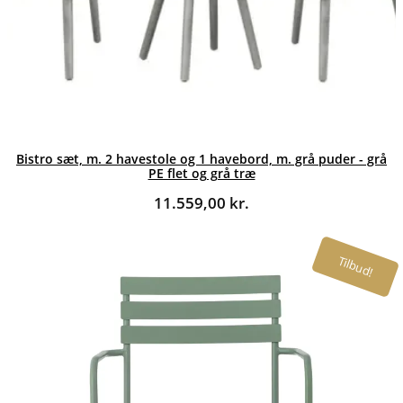
Bistro sæt, m. 2 havestole og 1 havebord, m. grå puder - grå
PE flet og grå træ
11.559,00
kr.
Tilbud!