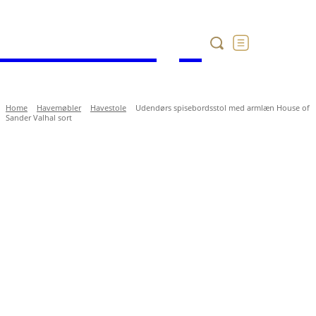
Havekataloget
Home
Havemøbler
Havestole
Udendørs spisebordsstol med armlæn House of
Sander Valhal sort