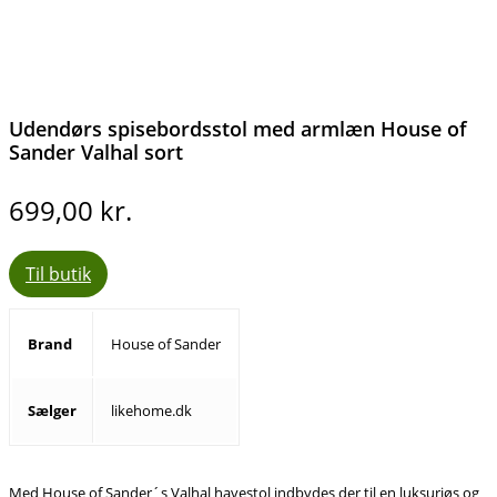
Udendørs spisebordsstol med armlæn House of
Sander Valhal sort
699,00
kr.
Til butik
Brand
House of Sander
Sælger
likehome.dk
Med House of Sander´s Valhal havestol indbydes der til en luksuriøs og