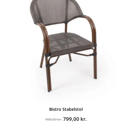
Bistro Stabelstol
Den
Den
799,00
kr.
999,00
kr.
oprindelige
aktuelle
pris
pris