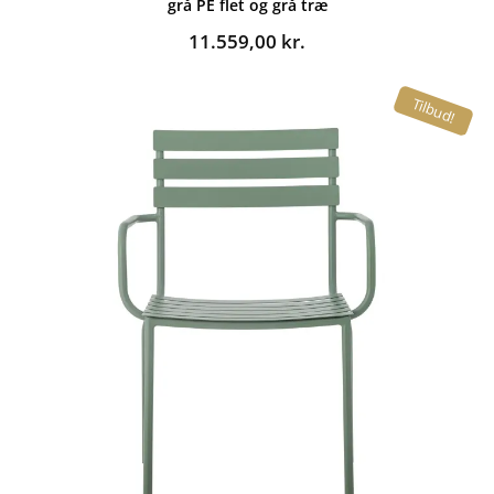
grå PE flet og grå træ
11.559,00
kr.
Tilbud!