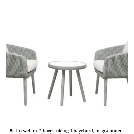
var:
er:
999,00 kr..
799,00 kr..
Bistro sæt, m. 2 havestole og 1 havebord, m. grå puder -