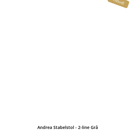
Tilbud!
var:
er:
2.299,00 kr..
1.699,00 kr..
Andrea Stabelstol - 2-line Grå