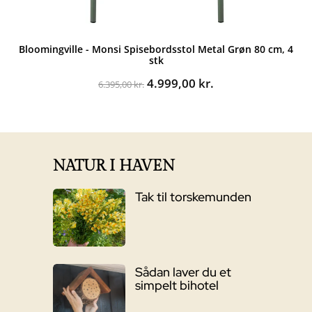
Bloomingville - Monsi Spisebordsstol Metal Grøn 80 cm, 4
stk
Den
Den
4.999,00
kr.
6.395,00
kr.
oprindelige
aktuelle
pris
pris
var:
er:
6.395,00 kr..
4.999,00 kr..
NATUR I HAVEN
Tak til torskemunden
Sådan laver du et
simpelt bihotel