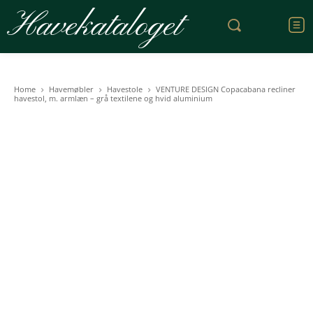
Havekataloget
Home
Havemøbler
Havestole
VENTURE DESIGN Copacabana recliner
havestol, m. armlæn – grå textilene og hvid aluminium