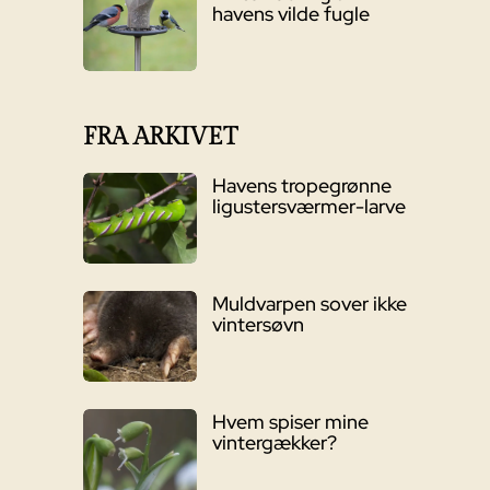
havens vilde fugle
FRA ARKIVET
Havens tropegrønne
ligustersværmer-larve
Muldvarpen sover ikke
vintersøvn
Hvem spiser mine
vintergækker?