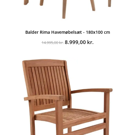
Balder Rima Havemøbelsæt - 180x100 cm
Den
Den
8.999,00
kr.
14.995,00
kr.
oprindelige
aktuelle
pris
pris
var:
er:
14.995,00 kr..
8.999,00 kr..