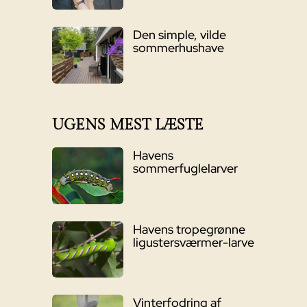
Den simple, vilde
sommerhushave
UGENS MEST LÆSTE
Havens
sommerfuglelarver
Havens tropegrønne
ligustersværmer-larve
Vinterfodring af