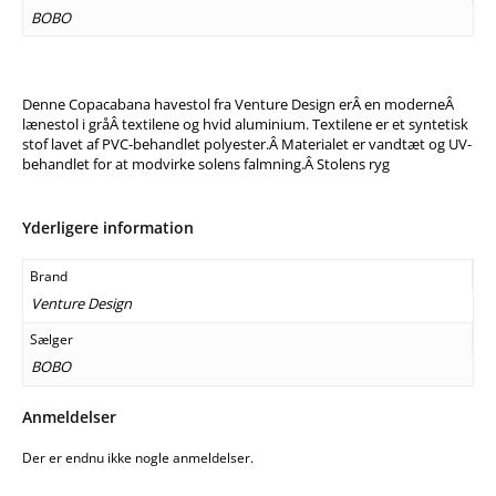
BOBO
Denne Copacabana havestol fra Venture Design erÂ en moderneÂ
lænestol i gråÂ textilene og hvid aluminium. Textilene er et syntetisk
stof lavet af PVC-behandlet polyester.Â Materialet er vandtæt og UV-
behandlet for at modvirke solens falmning.Â Stolens ryg
Yderligere information
Brand
Venture Design
Sælger
BOBO
Anmeldelser
Der er endnu ikke nogle anmeldelser.