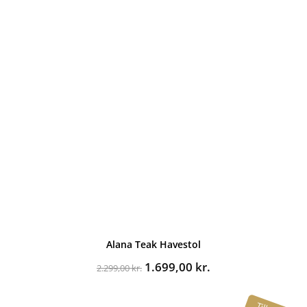
Alana Teak Havestol
Den
Den
1.699,00
kr.
2.299,00
kr.
oprindelige
aktuelle
pris
pris