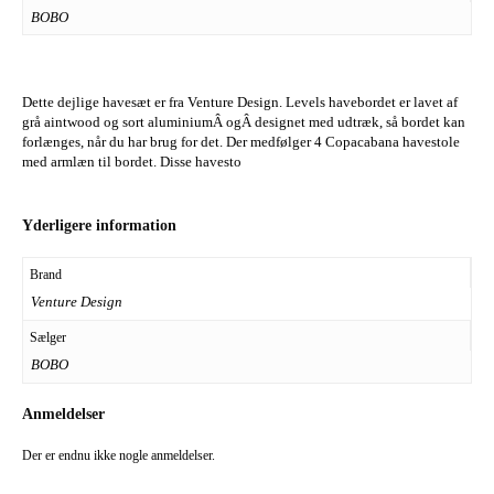
BOBO
Dette dejlige havesæt er fra Venture Design. Levels havebordet er lavet af
grå aintwood og sort aluminiumÂ ogÂ designet med udtræk, så bordet kan
forlænges, når du har brug for det. Der medfølger 4 Copacabana havestole
med armlæn til bordet. Disse havesto
Yderligere information
Brand
Venture Design
Sælger
BOBO
Anmeldelser
Der er endnu ikke nogle anmeldelser.