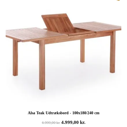
Alsa Teak Udtræksbord - 100x180/240 cm
Den
Den
4.999,00
kr.
6.999,00
kr.