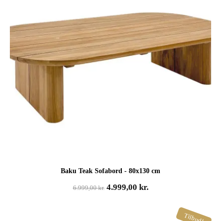
Baku Teak Sofabord - 80x130 cm
Den
Den
4.999,00
kr.
6.999,00
kr.
oprindelige
aktuelle
pris
pris
Tilbud!
var:
er: