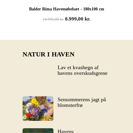
Balder Rima Havemøbelsæt - 180x100 cm
Den
Den
8.999,00
kr.
14.995,00
kr.
oprindelige
aktuelle
pris
pris
var:
er:
14.995,00 kr..
8.999,00 kr..
NATUR I HAVEN
Lav et kvashegn af
havens overskudsgrene
Sensommerens jagt på
blomsterfrø
Havens