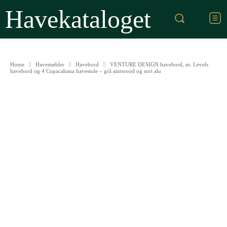
Havekataloget
Home
Havemøbler
Havebord
VENTURE DESIGN havebord, m. Levels
havebord og 4 Copacabana havestole – grå aintwood og sort alu