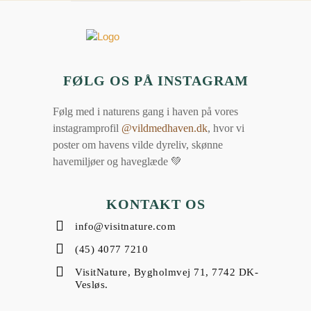
FØLG OS PÅ INSTAGRAM
Følg med i naturens gang i haven på vores
instagramprofil
@vildmedhaven.dk
, hvor vi
poster om havens vilde dyreliv, skønne
havemiljøer og haveglæde 💚
KONTAKT OS
info@visitnature.com
(45) 4077 7210
VisitNature, Bygholmvej 71, 7742 DK-
Vesløs.