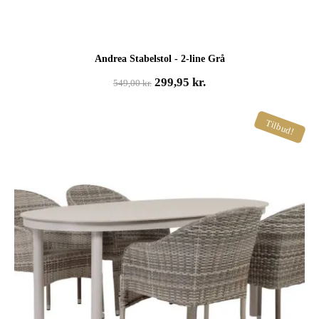
Andrea Stabelstol - 2-line Grå
Den
Den
299,95
kr.
549,00
kr.
oprindelige
aktuelle
pris
pris
Tilbud!
var:
er:
549,00 kr..
299,95 kr..