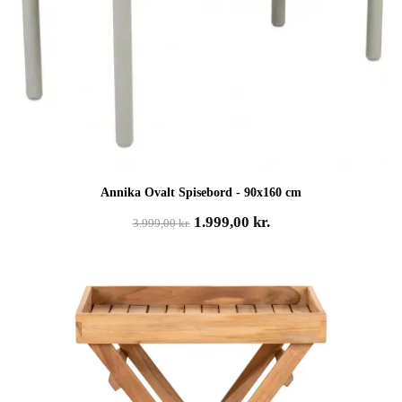
Annika Ovalt Spisebord - 90x160 cm
Den
Den
1.999,00
kr.
3.999,00
kr.
oprindelige
aktuelle
pris
pris
var:
er:
3.999,00 kr..
1.999,00 kr..