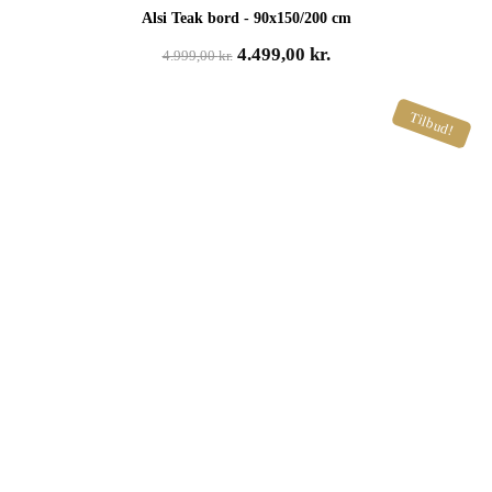
Alsi Teak bord - 90x150/200 cm
Den
Den
4.499,00
kr.
4.999,00
kr.
oprindelige
aktuelle
pris
pris
Tilbud!
var:
er:
4.999,00 kr..
4.499,00 kr..