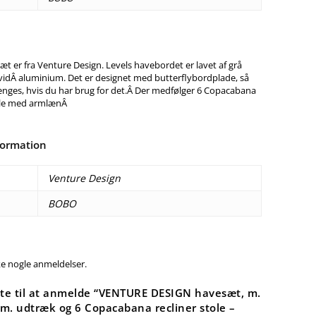
æt er fra Venture Design. Levels havebordet er lavet af grå
idÂ aluminium. Det er designet med butterflybordplade, så
ænges, hvis du har brug for det.Â Der medfølger 6 Copacabana
ole med armlænÂ
formation
Venture Design
BOBO
ke nogle anmeldelser.
ste til at anmelde “VENTURE DESIGN havesæt, m.
 m. udtræk og 6 Copacabana recliner stole –