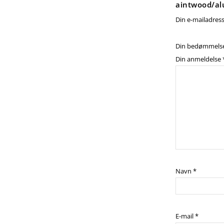
aintwood/al
Din e-mailadresse
Din bedømmels
Din anmeldelse
Navn
*
E-mail
*