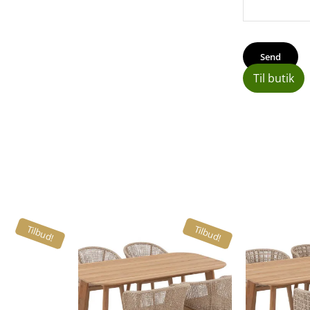
Til butik
Tilbud!
Tilbud!