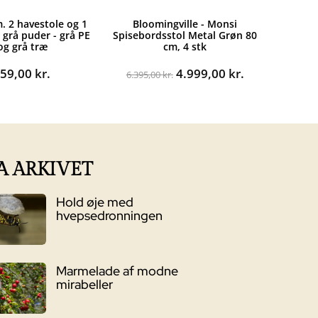
m. 2 havestole og 1
Bloomingville - Monsi
 grå puder - grå PE
Spisebordsstol Metal Grøn 80
 og grå træ
cm, 4 stk
Den
Den
559,00
kr.
4.999,00
kr.
6.395,00
kr.
oprindelige
aktuelle
pris
pris
var:
er:
6.395,00 kr..
4.999,00 kr..
A ARKIVET
Hold øje med
hvepsedronningen
Marmelade af modne
mirabeller