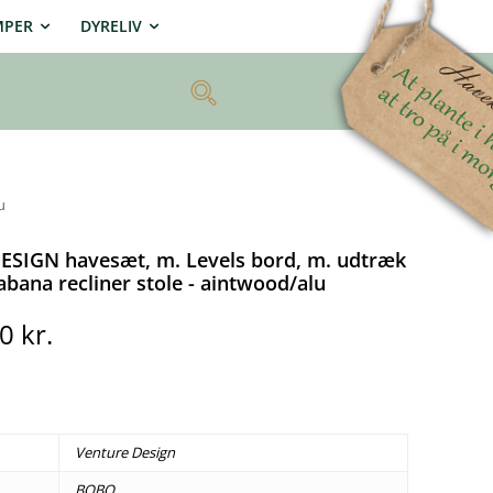
MPER
DYRELIV
u
SIGN havesæt, m. Levels bord, m. udtræk
bana recliner stole - aintwood/alu
00
kr.
Venture Design
BOBO