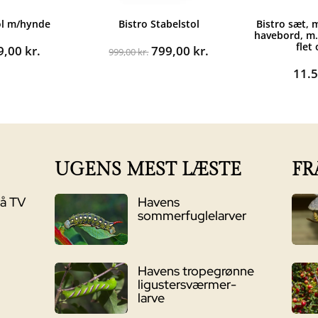
ol m/hynde
Bistro Stabelstol
Bistro sæt, 
havebord, m.
flet
n
Den
Den
Den
9,00
kr.
799,00
kr.
999,00
kr.
rindelige
aktuelle
oprindelige
aktuelle
11.
s
pris
pris
pris
:
er:
var:
er:
99,00 kr..
899,00 kr..
999,00 kr..
799,00 kr..
UGENS MEST LÆSTE
FR
på TV
Havens
sommerfuglelarver
Havens tropegrønne
ligustersværmer-
larve