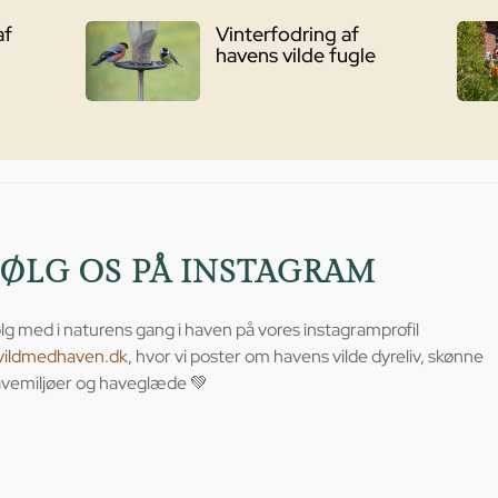
af
Vinterfodring af
havens vilde fugle
FØLG OS PÅ INSTAGRAM
lg med i naturens gang i haven på vores instagramprofil
vildmedhaven.dk
, hvor vi poster om havens vilde dyreliv, skønne
vemiljøer og haveglæde 💚