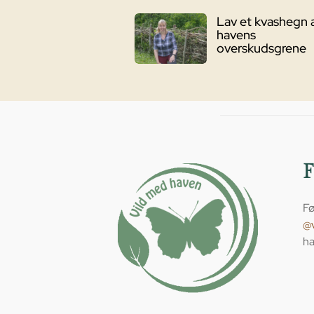
Lav et kvashegn 
havens
overskudsgrene
Fø
@
ha