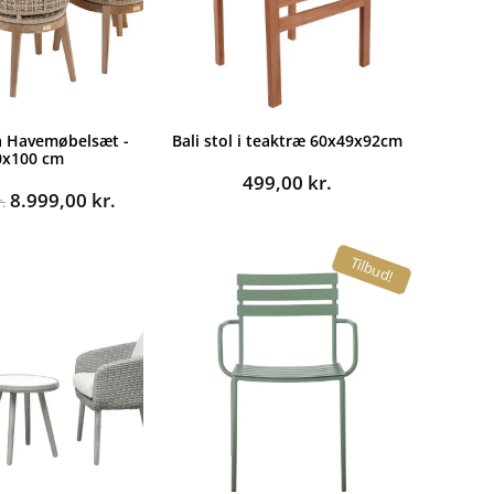
a Havemøbelsæt -
Bali stol i teaktræ 60x49x92cm
0x100 cm
499,00
kr.
Den
Den
8.999,00
kr.
.
oprindelige
aktuelle
pris
pris
Tilbud!
var:
er:
14.995,00 kr..
8.999,00 kr..