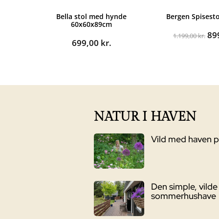
Bella stol med hynde
Bergen Spisest
60x60x89cm
De
89
1.199,00
kr.
699,00
kr.
op
pri
var
1.1
NATUR I HAVEN
Vild med haven 
Den simple, vilde
sommerhushave