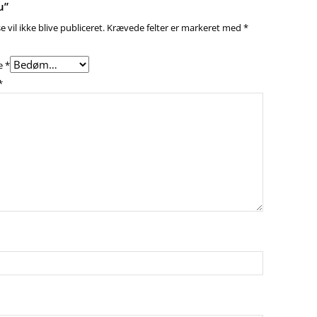
u”
 vil ikke blive publiceret.
Krævede felter er markeret med
*
e
*
*