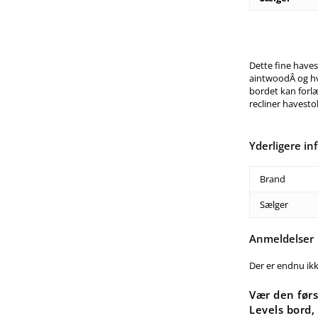
Dette fine haves
aintwoodÂ og hv
bordet kan forl
recliner havest
Yderligere in
Brand
Sælger
Anmeldelser
Der er endnu ik
Vær den før
Levels bord,