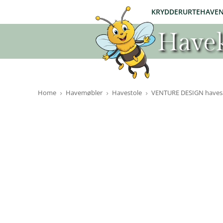
KRYDDERURTEHAVE
Havek
Home
Havemøbler
Havestole
VENTURE DESIGN havesæt,