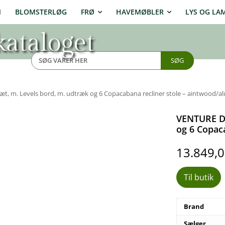
N
BLOMSTERLØG
FRØ
HAVEMØBLER
LYS OG LA
ataloget
SØG
 m. Levels bord, m. udtræk og 6 Copacabana recliner stole – aintwood/al
VENTURE DE
og 6 Copaca
13.849,
Til butik
Brand
Sælger