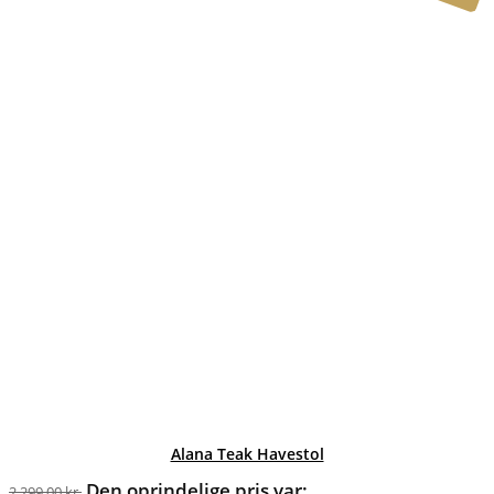
Alana Teak Havestol
Den oprindelige pris var:
2.299,00
kr.