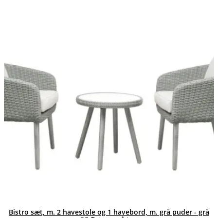
Bistro sæt, m. 2 havestole og 1 havebord, m. grå puder - grå