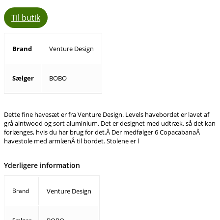
Til butik
Brand
Venture Design
Sælger
BOBO
Dette fine havesæt er fra Venture Design. Levels havebordet er lavet af
grå aintwood og sort aluminium. Det er designet med udtræk, så det kan
forlænges, hvis du har brug for det.Â Der medfølger 6 CopacabanaÂ
havestole med armlænÂ til bordet. Stolene er l
Yderligere information
Brand
Venture Design