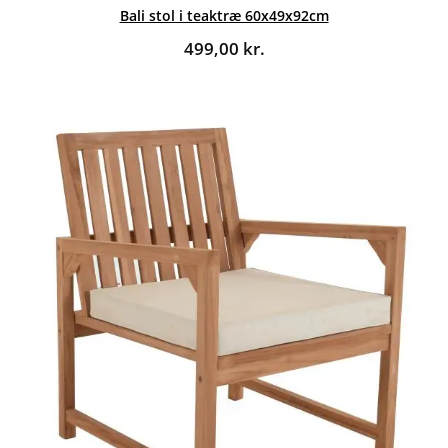
Bali stol i teaktræ 60x49x92cm
499,00
kr.