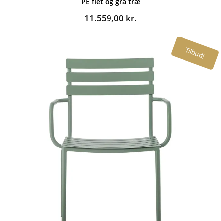
PE flet og grå træ
11.559,00
kr.
Tilbud!