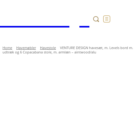
Havekataloget
Home
Havemøbler
Havestole
VENTURE DESIGN havesæt, m. Levels bord m.
udtræk og 6 Copacabana stole, m. armlæn – aintwood/alu