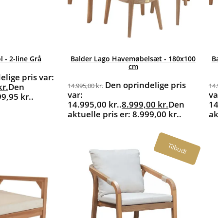
 - 2-line Grå
Balder Lago Havemøbelsæt - 180x100
B
cm
lige pris var:
Den oprindelige pris
kr.
Den
14.995,00
kr.
14
var:
va
99,95 kr..
14.995,00 kr..
8.999,00
kr.
Den
14
aktuelle pris er: 8.999,00 kr..
ak
Tilbud!