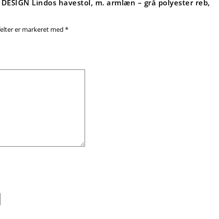
 DESIGN Lindos havestol, m. armlæn – grå polyester reb,
elter er markeret med
*