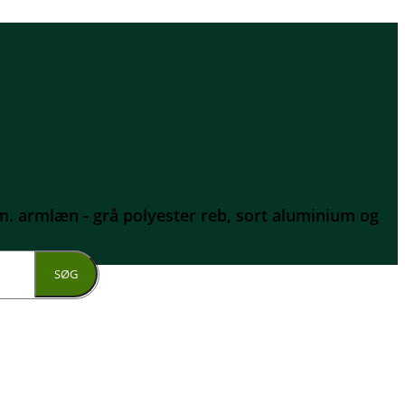
LAMPER
DYRELIV
. armlæn - grå polyester reb, sort aluminium og
SØG