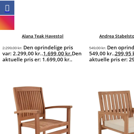
Alana Teak Havestol
Andrea Stabelstol
Den oprindelige pris
Den oprinde
2.299,00
kr.
549,00
kr.
var: 2.299,00 kr..
1.699,00
kr.
Den
549,00 kr..
299,95
aktuelle pris er: 1.699,00 kr..
aktuelle pris er: 2