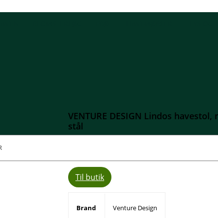
HAVEN
BLOMSTERLØG
FRØ
HAVEMØBLER
LYS OG 
mlæn – grå polyester reb, sort aluminium og stål
VENTURE DESIGN Lindos havestol, m
stål
1.119,00
kr.
Til butik
Brand
Venture Design