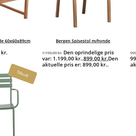
nde 60x60x89cm
Bergen Spisestol m/hynde
0
kr.
Den oprindelige pris
1.199,00
kr.
99
var: 1.199,00 kr..
899,00
kr.
Den
99
aktuelle pris er: 899,00 kr..
ak
Tilbud!