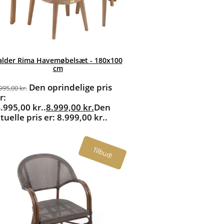
alder Rima Havemøbelsæt - 180x100
cm
Den oprindelige pris
.995,00
kr.
r:
.995,00 kr..
8.999,00
kr.
Den
tuelle pris er: 8.999,00 kr..
Tilbud!