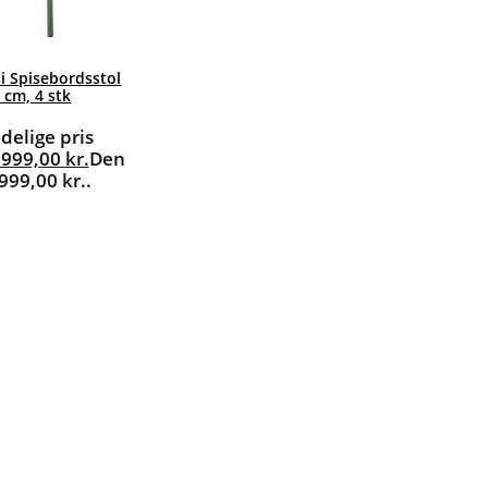
i Spisebordsstol
 cm, 4 stk
delige pris
.999,00
kr.
Den
.999,00 kr..