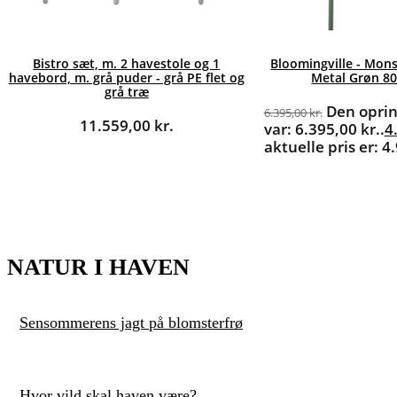
Bistro sæt, m. 2 havestole og 1
Bloomingville - Mons
havebord, m. grå puder - grå PE flet og
Metal Grøn 80
grå træ
Den oprin
6.395,00
kr.
11.559,00
kr.
var: 6.395,00 kr..
4
aktuelle pris er: 4
NATUR I HAVEN
Sensommerens jagt på blomsterfrø
Hvor vild skal haven være?