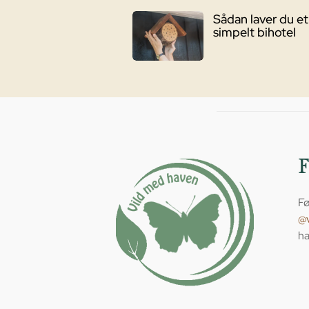
Sådan laver du et
simpelt bihotel
Fø
@
ha