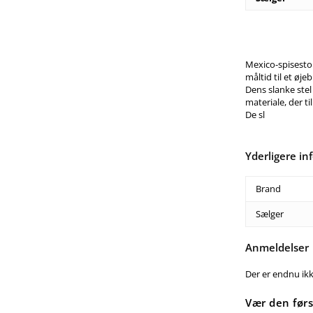
Mexico-spisestol
måltid til et øjeb
Dens slanke stel
materiale, der 
De sl
Yderligere in
Brand
Sælger
Anmeldelser
Der er endnu ik
Vær den før