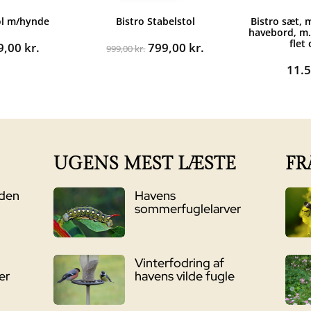
ol m/hynde
Bistro Stabelstol
Bistro sæt, 
havebord, m.
flet
n
Den
Den
Den
9,00
kr.
799,00
kr.
999,00
kr.
rindelige
aktuelle
oprindelige
aktuelle
11.
s
pris
pris
pris
:
er:
var:
er:
99,00 kr..
899,00 kr..
999,00 kr..
799,00 kr..
UGENS MEST LÆSTE
FR
nden
Havens
sommerfuglelarver
Vinterfodring af
er
havens vilde fugle