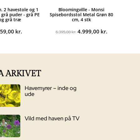
m. 2 havestole og 1
Bloomingville - Monsi
 grå puder - grå PE
Spisebordsstol Metal Grøn 80
 og grå træ
cm, 4 stk
Den
Den
559,00
kr.
4.999,00
kr.
6.395,00
kr.
oprindelige
aktuelle
pris
pris
var:
er:
6.395,00 kr..
4.999,00 kr..
A ARKIVET
Havemyrer – inde og
ude
Vild med haven på TV