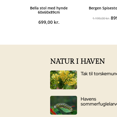
Bella stol med hynde
Bergen Spisest
60x60x89cm
De
89
1.199,00
kr.
699,00
kr.
op
pri
var
1.1
NATUR I HAVEN
Tak til torskemu
Havens
sommerfuglelarv