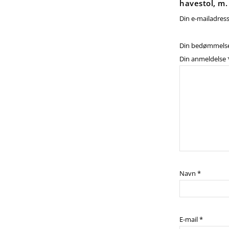
havestol, m.
Din e-mailadresse
Din bedømmels
Din anmeldelse
Navn
*
E-mail
*