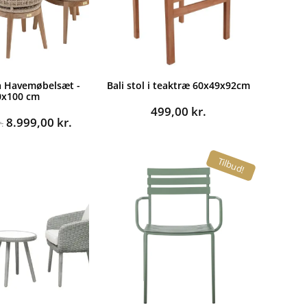
a Havemøbelsæt -
Bali stol i teaktræ 60x49x92cm
0x100 cm
499,00
kr.
Den
Den
8.999,00
kr.
.
oprindelige
aktuelle
pris
pris
Tilbud!
var:
er:
14.995,00 kr..
8.999,00 kr..