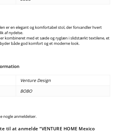
en er en elegant og komfortabel stol, der forvandler hvert
lik af nydelse.
 er kombineret med et sæde og ryglæn i slidstærkt textilene, et
tilbyder både god komfort og et moderne look.
formation
Venture Design
BOBO
ke nogle anmeldelser.
ste til at anmelde “VENTURE HOME Mexico