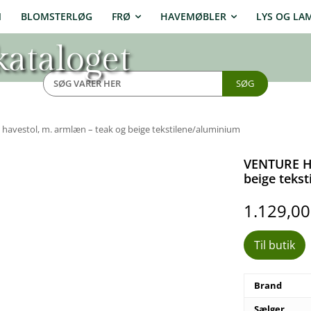
N
BLOMSTERLØG
FRØ
HAVEMØBLER
LYS OG LA
ataloget
SØG
vestol, m. armlæn – teak og beige tekstilene/aluminium
VENTURE HO
beige teks
1.129,0
Til butik
Brand
Sælger