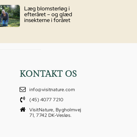
Læg blomsterløg i
efteråret – og glæd
insekterne i foråret
KONTAKT OS
info@visitnature.com
(45) 4077 7210
VisitNature, Bygholmvej
71, 7742 DK-Vesløs.