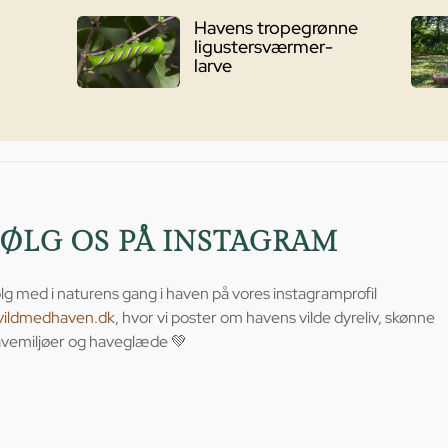
Havens tropegrønne
ligustersværmer-
larve
FØLG OS PÅ INSTAGRAM
lg med i naturens gang i haven på vores instagramprofil
vildmedhaven.dk
, hvor vi poster om havens vilde dyreliv, skønne
vemiljøer og haveglæde 💚