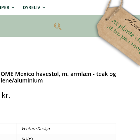
MPER
DYRELIV
ME Mexico havestol, m. armlæn - teak og
tilene/aluminium
0
kr.
Venture Design
BOBO