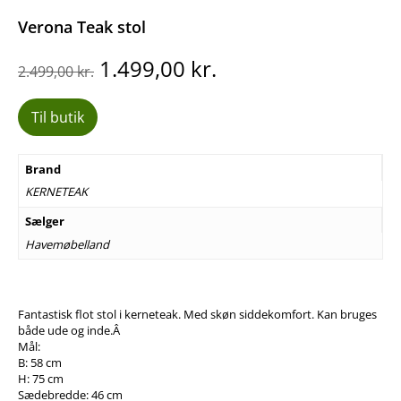
Verona Teak stol
Den
Den
1.499,00
kr.
2.499,00
kr.
oprindelige
aktuelle
pris
pris
Til butik
var:
er:
2.499,00 kr..
1.499,00 kr..
Brand
KERNETEAK
Sælger
Havemøbelland
Fantastisk flot stol i kerneteak. Med skøn siddekomfort. Kan bruges
både ude og inde.Â
Mål:
B: 58 cm
H: 75 cm
Sædebredde: 46 cm