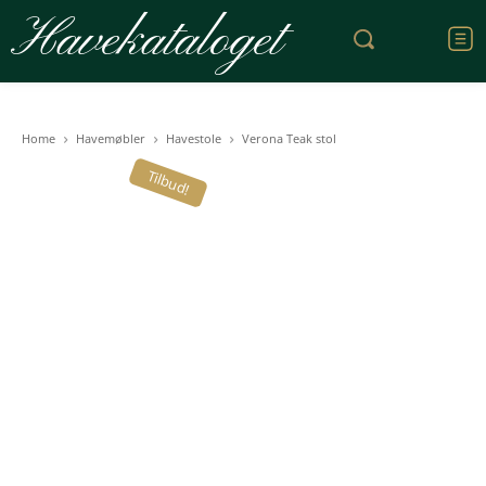
Havekataloget
Home
Havemøbler
Havestole
Verona Teak stol
Tilbud!