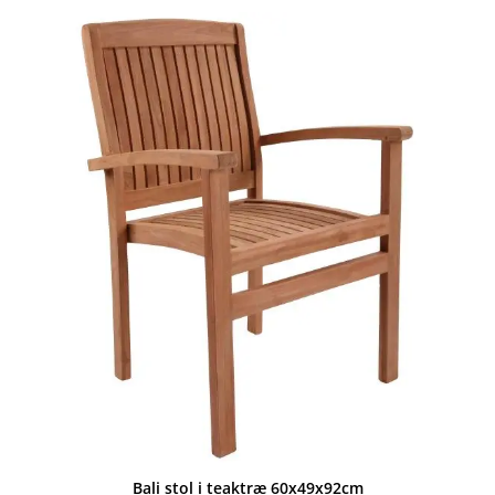
var:
er:
14.995,00 kr..
8.999,00 kr..
Bali stol i teaktræ 60x49x92cm