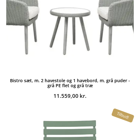
Bistro sæt, m. 2 havestole og 1 havebord, m. grå puder -
grå PE flet og grå træ
11.559,00
kr.
Tilbud!