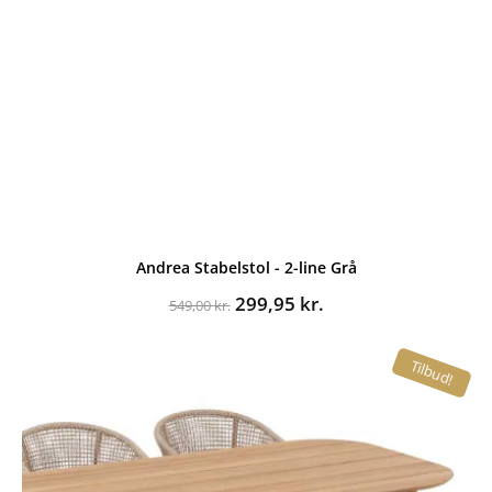
Andrea Stabelstol - 2-line Grå
Den
Den
299,95
kr.
549,00
kr.
oprindelige
aktuelle
pris
pris
Tilbud!
var:
er:
549,00 kr..
299,95 kr..