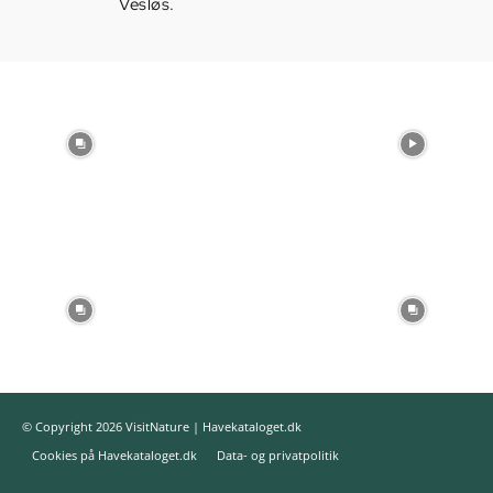
Vesløs.
© Copyright 2026 VisitNature | Havekataloget.dk
Cookies på Havekataloget.dk
Data- og privatpolitik