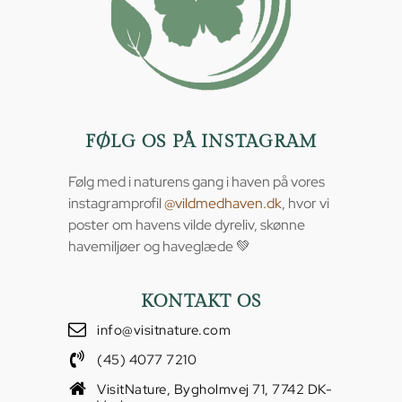
FØLG OS PÅ INSTAGRAM
Følg med i naturens gang i haven på vores
instagramprofil
@vildmedhaven.dk
, hvor vi
poster om havens vilde dyreliv, skønne
havemiljøer og haveglæde 💚
KONTAKT OS
info@visitnature.com
(45) 4077 7210
VisitNature, Bygholmvej 71, 7742 DK-