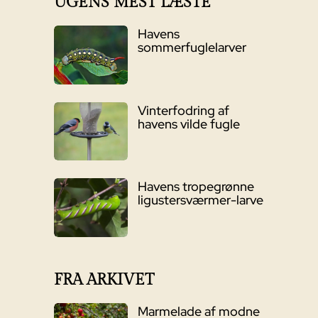
UGENS MEST LÆSTE
Havens
sommerfuglelarver
Vinterfodring af
havens vilde fugle
Havens tropegrønne
ligustersværmer-larve
FRA ARKIVET
Marmelade af modne