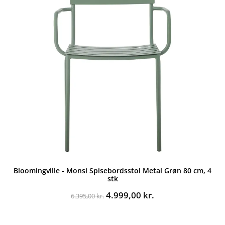
Bloomingville - Monsi Spisebordsstol Metal Grøn 80 cm, 4
stk
Den
Den
4.999,00
kr.
6.395,00
kr.
oprindelige
aktuelle
pris
pris
var:
er: