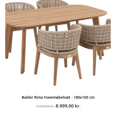
Balder Rima Havemøbelsæt - 180x100 cm
Den
Den
8.999,00
kr.
14.995,00
kr.
oprindelige
aktuelle
pris
pris