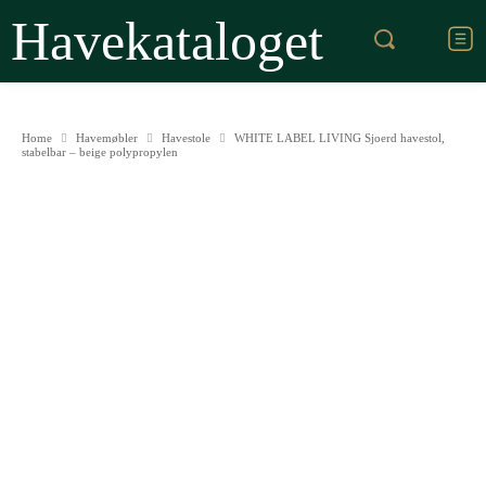
Havekataloget
Home
Havemøbler
Havestole
WHITE LABEL LIVING Sjoerd havestol,
stabelbar – beige polypropylen