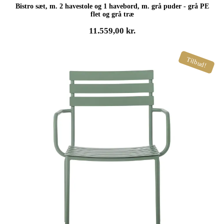
Bistro sæt, m. 2 havestole og 1 havebord, m. grå puder - grå PE
flet og grå træ
11.559,00
kr.
Tilbud!