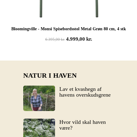
Bloomingville - Monsi Spisebordsstol Metal Grøn 80 cm, 4 stk
Den
Den
4.999,00
kr.
6.395,00
kr.
oprindelige
aktuelle
pris
pris
var:
er:
6.395,00 kr..
4.999,00 kr..
NATUR I HAVEN
Lav et kvashegn af
havens overskudsgrene
Hvor vild skal haven
være?