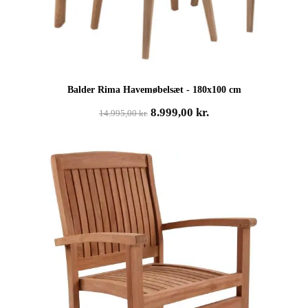
Balder Rima Havemøbelsæt - 180x100 cm
Den
Den
8.999,00
kr.
14.995,00
kr.
oprindelige
aktuelle
pris
pris
var:
er:
14.995,00 kr..
8.999,00 kr..