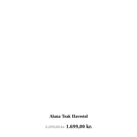
Alana Teak Havestol
Den
Den
1.699,00
kr.
2.299,00
kr.
oprindelige
aktuelle