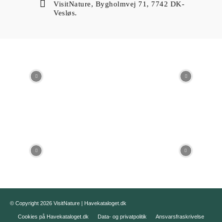
VisitNature, Bygholmvej 71, 7742 DK-
Vesløs.
© Copyright 2026 VisitNature | Havekataloget.dk
Cookies på Havekataloget.dk
Data- og privatpolitik
Ansvarsfraskrivelse