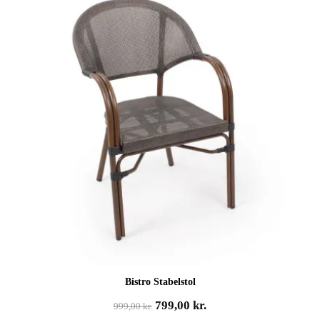
Bistro Stabelstol
Den
Den
799,00
kr.
999,00
kr.
oprindelige
aktuelle