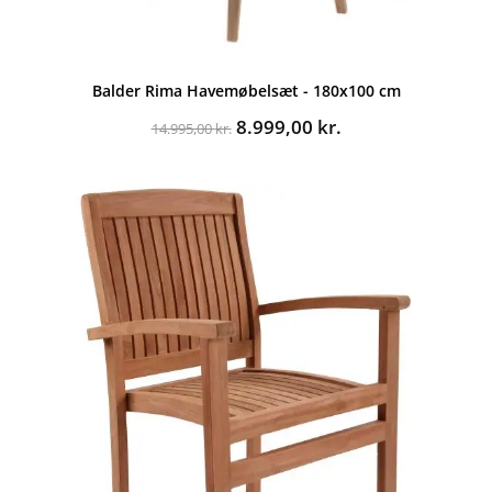
Balder Rima Havemøbelsæt - 180x100 cm
Den
Den
8.999,00
kr.
14.995,00
kr.
oprindelige
aktuelle
pris
pris
var:
er:
14.995,00 kr..
8.999,00 kr..