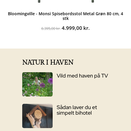
Bloomingville - Monsi Spisebordsstol Metal Grøn 80 cm, 4
stk
Den
Den
4.999,00
kr.
6.395,00
kr.
oprindelige
aktuelle
pris
pris
var:
er:
6.395,00 kr..
4.999,00 kr..
NATUR I HAVEN
Vild med haven på TV
Sådan laver du et
simpelt bihotel