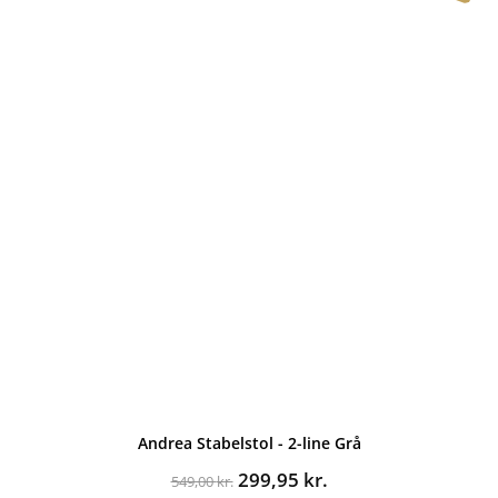
Andrea Stabelstol - 2-line Grå
Den
Den
299,95
kr.
549,00
kr.