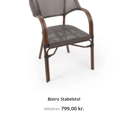
Bistro Stabelstol
Den
Den
799,00
kr.
999,00
kr.
oprindelige
aktuelle
pris
pris
var:
er: