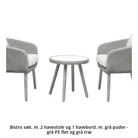
999,00 kr..
799,00 kr..
Bistro sæt, m. 2 havestole og 1 havebord, m. grå puder -
grå PE flet og grå træ