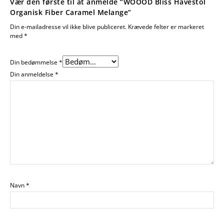
Vær den første til at anmelde “WOOOD Bliss Havestol
Organisk Fiber Caramel Melange”
Din e-mailadresse vil ikke blive publiceret.
Krævede felter er markeret
med
*
Din bedømmelse
*
Din anmeldelse
*
Navn
*