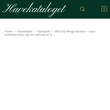
Havekataloget
Home
Havemøbler
Havestole
WOOOD Wings havestol – natur
polyesterrattan og sort stål (sæt af 2)