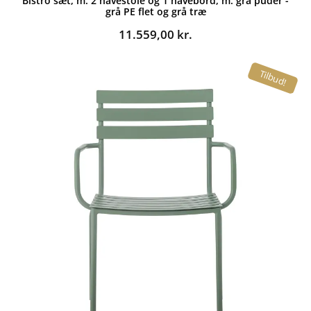
Bistro sæt, m. 2 havestole og 1 havebord, m. grå puder -
grå PE flet og grå træ
11.559,00
kr.
Tilbud!