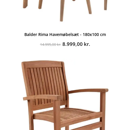
Balder Rima Havemøbelsæt - 180x100 cm
Den
Den
8.999,00
kr.
14.995,00
kr.
oprindelige
aktuelle
pris
pris
var:
er:
14.995,00 kr..
8.999,00 kr..