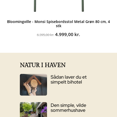
Bloomingville - Monsi Spisebordsstol Metal Grøn 80 cm, 4
stk
Den
Den
4.999,00
kr.
6.395,00
kr.
oprindelige
aktuelle
pris
pris
var:
er:
6.395,00 kr..
4.999,00 kr..
NATUR I HAVEN
Sådan laver du et
simpelt bihotel
Den simple, vilde
sommerhushave