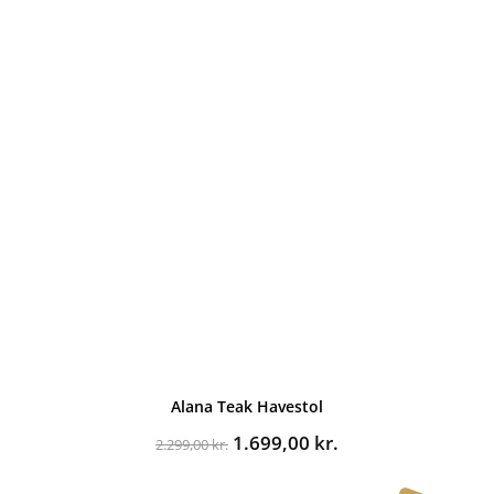
Alana Teak Havestol
Den
Den
1.699,00
kr.
2.299,00
kr.
oprindelige
aktuelle
pris
pris