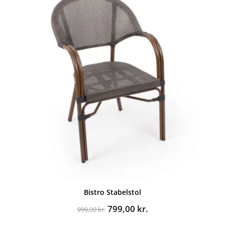
Bistro Stabelstol
Den
Den
799,00
kr.
999,00
kr.
oprindelige
aktuelle