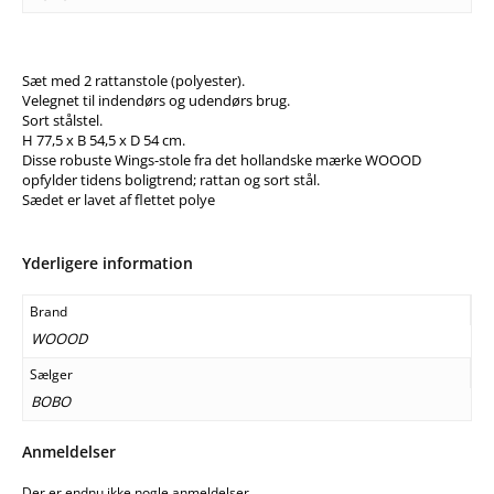
Sæt med 2 rattanstole (polyester).
Velegnet til indendørs og udendørs brug.
Sort stålstel.
H 77,5 x B 54,5 x D 54 cm.
Disse robuste Wings-stole fra det hollandske mærke WOOOD
opfylder tidens boligtrend; rattan og sort stål.
Sædet er lavet af flettet polye
Yderligere information
Brand
WOOOD
Sælger
BOBO
Anmeldelser
Der er endnu ikke nogle anmeldelser.