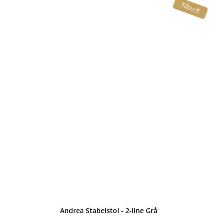
Tilbud!
var:
er:
2.299,00 kr..
1.699,00 kr..
Andrea Stabelstol - 2-line Grå