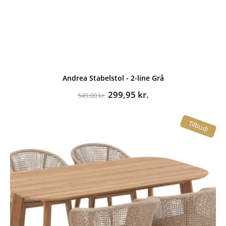
Andrea Stabelstol - 2-line Grå
Den
Den
299,95
kr.
549,00
kr.
oprindelige
aktuelle
pris
pris
Tilbud!
var:
er:
549,00 kr..
299,95 kr..