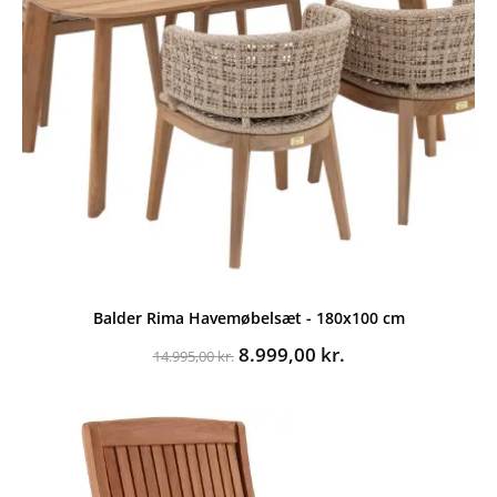
Balder Rima Havemøbelsæt - 180x100 cm
Den
Den
8.999,00
kr.
14.995,00
kr.
oprindelige
aktuelle
pris
pris
var:
er:
14.995,00 kr..
8.999,00 kr..