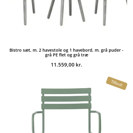
Bistro sæt, m. 2 havestole og 1 havebord, m. grå puder -
grå PE flet og grå træ
11.559,00
kr.
Tilbud!