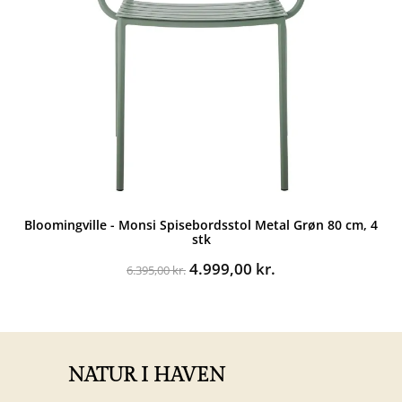
Bloomingville - Monsi Spisebordsstol Metal Grøn 80 cm, 4
stk
Den
Den
4.999,00
kr.
6.395,00
kr.
oprindelige
aktuelle
pris
pris
var:
er:
6.395,00 kr..
4.999,00 kr..
NATUR I HAVEN