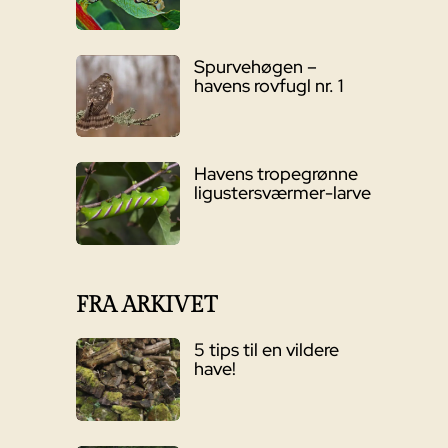
Spurvehøgen –
havens rovfugl nr. 1
Havens tropegrønne
ligustersværmer-larve
FRA ARKIVET
5 tips til en vildere
have!