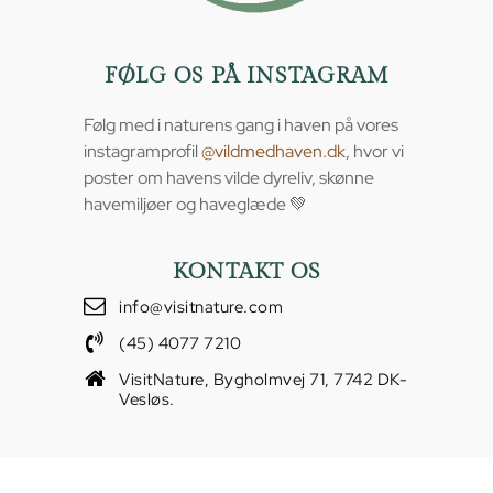
FØLG OS PÅ INSTAGRAM
Følg med i naturens gang i haven på vores
instagramprofil
@vildmedhaven.dk
, hvor vi
poster om havens vilde dyreliv, skønne
havemiljøer og haveglæde 💚
KONTAKT OS
info@visitnature.com
(45) 4077 7210
VisitNature, Bygholmvej 71, 7742 DK-
Vesløs.