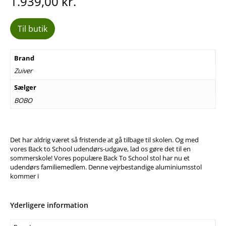
1.939,00
kr.
Til butik
Brand
Zuiver
Sælger
BOBO
Det har aldrig været så fristende at gå tilbage til skolen. Og med
vores Back to School udendørs-udgave, lad os gøre det til en
sommerskole! Vores populære Back To School stol har nu et
udendørs familiemedlem. Denne vejrbestandige aluminiumsstol
kommer i
Yderligere information