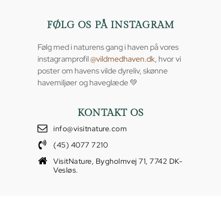
FØLG OS PÅ INSTAGRAM
Følg med i naturens gang i haven på vores
instagramprofil
@vildmedhaven.dk
, hvor vi
poster om havens vilde dyreliv, skønne
havemiljøer og haveglæde 💚
KONTAKT OS
info@visitnature.com
(45) 4077 7210
VisitNature, Bygholmvej 71, 7742 DK-
Vesløs.