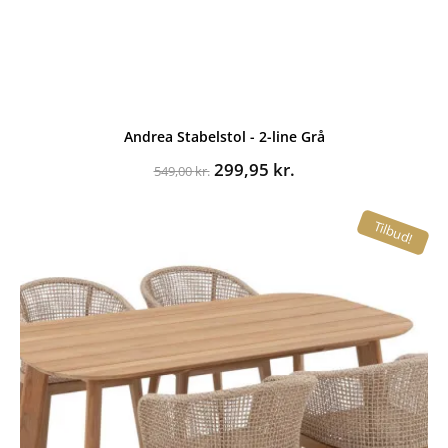
Andrea Stabelstol - 2-line Grå
Den
Den
299,95
kr.
549,00
kr.
oprindelige
aktuelle
pris
pris
Tilbud!
var:
er:
549,00 kr..
299,95 kr..