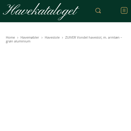
Havekataloget
Home
Havemøbler
Havestole
ZUIVER Vondel havestol, m. armlæn –
grøn aluminium