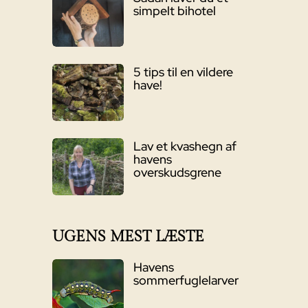
simpelt bihotel
5 tips til en vildere
have!
Lav et kvashegn af
havens
overskudsgrene
UGENS MEST LÆSTE
Havens
sommerfuglelarver