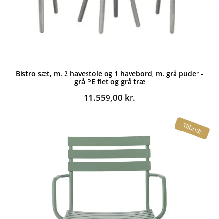
Bistro sæt, m. 2 havestole og 1 havebord, m. grå puder -
grå PE flet og grå træ
11.559,00
kr.
Tilbud!