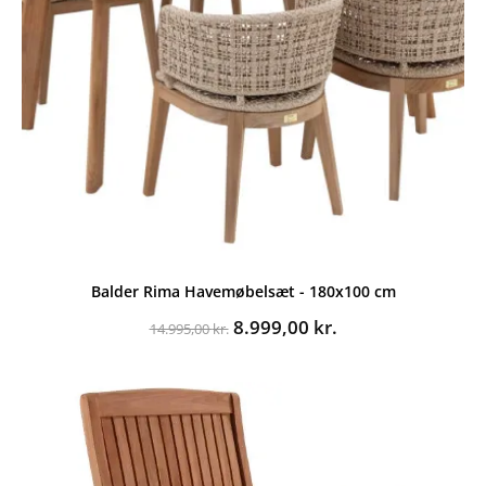
Balder Rima Havemøbelsæt - 180x100 cm
Den
Den
8.999,00
kr.
14.995,00
kr.
oprindelige
aktuelle
pris
pris
var:
er:
14.995,00 kr..
8.999,00 kr..