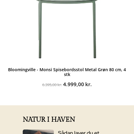
Bloomingville - Monsi Spisebordsstol Metal Grøn 80 cm, 4
stk
Den
Den
4.999,00
kr.
6.395,00
kr.
oprindelige
aktuelle
pris
pris
var:
er:
6.395,00 kr..
4.999,00 kr..
NATUR I HAVEN
Sådan laver du et