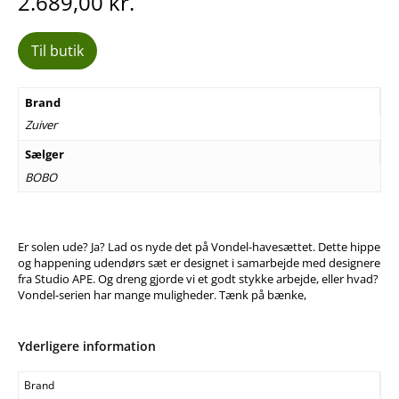
2.689,00
kr.
Til butik
Brand
Zuiver
Sælger
BOBO
Er solen ude? Ja? Lad os nyde det på Vondel-havesættet. Dette hippe
og happening udendørs sæt er designet i samarbejde med designere
fra Studio APE. Og dreng gjorde vi et godt stykke arbejde, eller hvad?
Vondel-serien har mange muligheder. Tænk på bænke,
Yderligere information
Brand