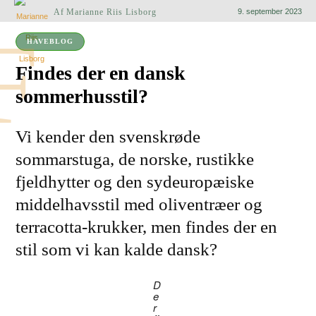
Af
Marianne Riis Lisborg
9. september 2023
F
HAVEBLOG
Findes der en dansk
sommerhusstil?
Vi kender den svenskrøde
sommarstuga, de norske, rustikke
fjeldhytter og den sydeuropæiske
middelhavsstil med oliventræer og
terracotta-krukker, men findes der en
stil som vi kan kalde dansk?
D
e
r