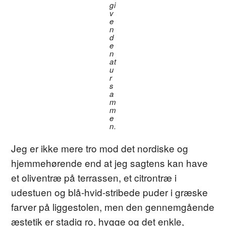
gi
v
e
n
d
e
n
at
u
r
s
a
m
m
e
n.
Jeg er ikke mere tro mod det nordiske og
hjemmehørende end at jeg sagtens kan have
et oliventræ på terrassen, et citrontræ i
udestuen og blå-hvid-stribede puder i græske
farver på liggestolen, men den gennemgående
æstetik er stadig ro, hygge og det enkle,