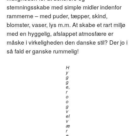
stemningsskabe med simple midler indenfor
rammerne – med puder, tæpper, skind,
blomster, vaser, lys m.m. At skabe et rart miljø
med en hyggelig, afslappet atmosfære er
måske i virkeligheden den danske stil? Der jo i
så fald er ganske rummelig!
H
y
g
g
e,
r
o
o
g
v
el
v
æ
r
e