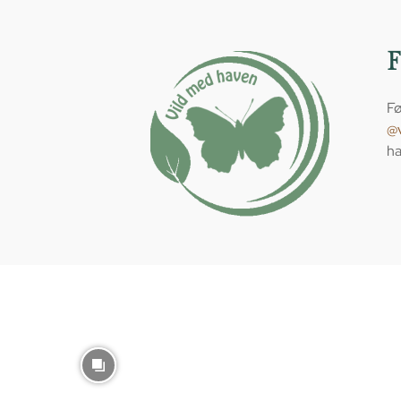
Fø
@
ha