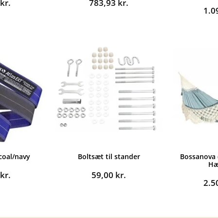
0
kr.
783,93
kr.
1.0
coal/navy
Boltsæt til stander
Bossanova (
Hæ
5
kr.
59,00
kr.
2.5