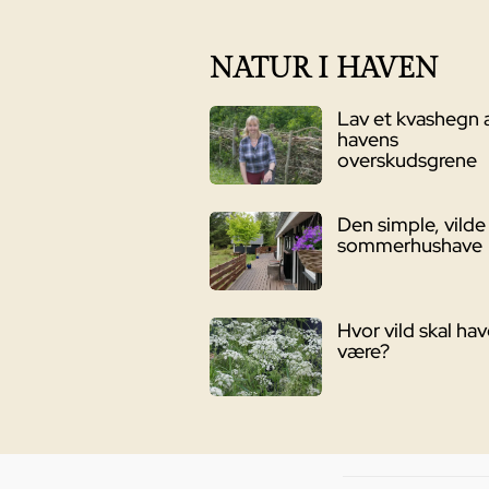
139,00 kr..
69,00 kr..
NATUR I HAVEN
Lav et kvashegn 
havens
overskudsgrene
Den simple, vilde
sommerhushave
Hvor vild skal ha
være?