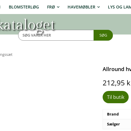
N
BLOMSTERLØG
FRØ
HAVEMØBLER
LYS OG LA
ataloget
SØG
ingssæt
Allround h
212,95
k
Til butik
Brand
Sælger