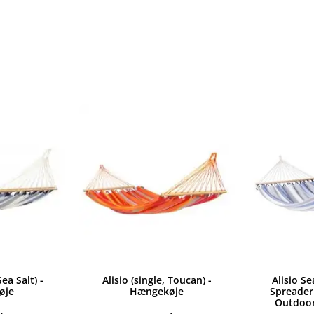
Sea Salt) -
Alisio (single, Toucan) -
Alisio Se
øje
Hængekøje
Spreade
Outdoor