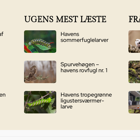
UGENS MEST LÆSTE
FR
af
Havens
sommerfuglelarver
Spurvehøgen –
havens rovfugl nr. 1
ven
Havens tropegrønne
ligustersværmer-
larve