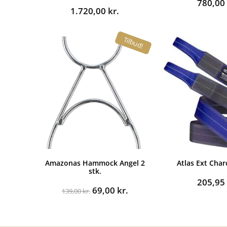
780,0
1.720,00
kr.
Tilbud!
Amazonas Hammock Angel 2
Atlas Ext Char
stk.
205,9
Den
Den
69,00
kr.
139,00
kr.
oprindelige
aktuelle
pris
pris
var:
er: