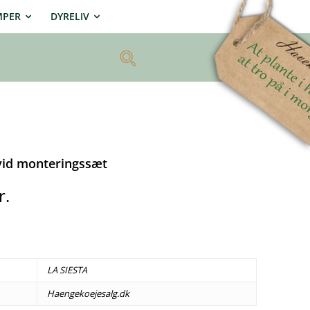
MPER
DYRELIV
vid monteringssæt
r.
LA SIESTA
Haengekoejesalg.dk