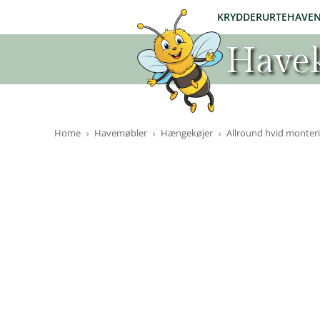
KRYDDERURTEHAVE
Havek
Home
Havemøbler
Hængekøjer
Allround hvid monter