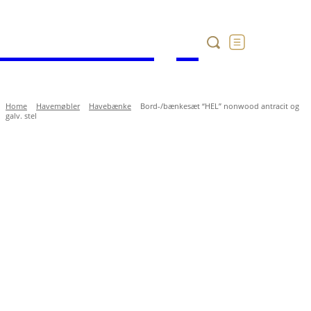
Havekataloget
Home
Havemøbler
Havebænke
Bord-/bænkesæt “HEL” nonwood antracit og
galv. stel