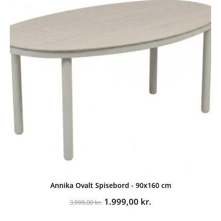
Annika Ovalt Spisebord - 90x160 cm
Den
Den
1.999,00
kr.
3.999,00
kr.
oprindelige
aktuelle
pris
pris