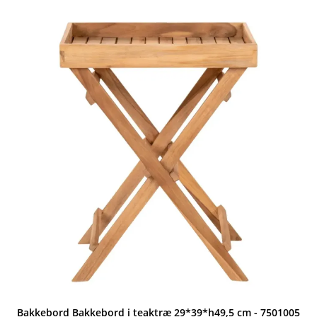
var:
er:
3.999,00 kr..
1.999,00 kr..
Bakkebord Bakkebord i teaktræ 29*39*h49,5 cm - 7501005