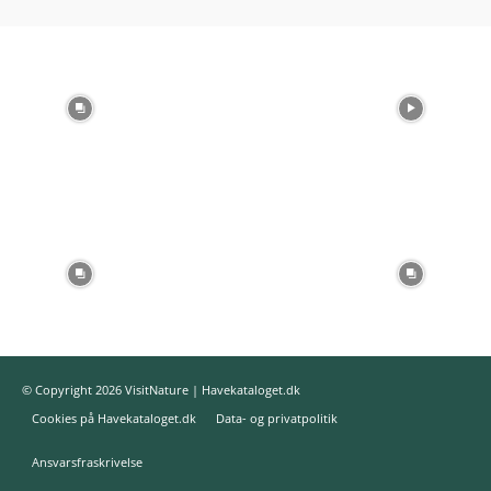
© Copyright 2026 VisitNature | Havekataloget.dk
Cookies på Havekataloget.dk
Data- og privatpolitik
Ansvarsfraskrivelse