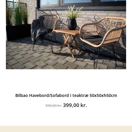
Bilbao Havebord/Sofabord i teaktræ 50x50xh50cm
Den
Den
399,00
kr.
599,00
kr.
oprindelige
aktuelle
pris
pris
var:
er:
599,00 kr..
399,00 kr..