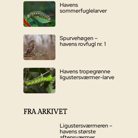
Havens
sommerfuglelarver
Spurvehøgen –
havens rovfugl nr. 1
Havens tropegrønne
ligustersværmer-larve
FRA ARKIVET
Ligustersværmeren –
havens største
aftensværmer