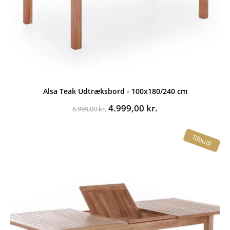
Alsa Teak Udtræksbord - 100x180/240 cm
Den
Den
4.999,00
kr.
6.999,00
kr.
oprindelige
aktuelle
pris
pris
Tilbud!
var:
er:
6.999,00 kr..
4.999,00 kr..