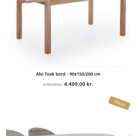
Alsi Teak bord - 90x150/200 cm
Den
Den
4.499,00
kr.
4.999,00
kr.
oprindelige
aktuelle
pris
pris
Tilbud!
var:
er:
4.999,00 kr..
4.499,00 kr..