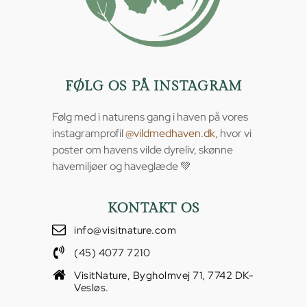
FØLG OS PÅ INSTAGRAM
Følg med i naturens gang i haven på vores
instagramprofil
@vildmedhaven.dk
, hvor vi
poster om havens vilde dyreliv, skønne
havemiljøer og haveglæde 💚
KONTAKT OS
info@visitnature.com
(45) 4077 7210
VisitNature, Bygholmvej 71, 7742 DK-
Vesløs.