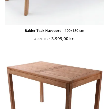
Balder Teak Havebord - 100x180 cm
Den
Den
3.999,00
kr.
4.999,00
kr.
oprindelige
aktuelle
pris
pris
var:
er:
4.999,00 kr..
3.999,00 kr..