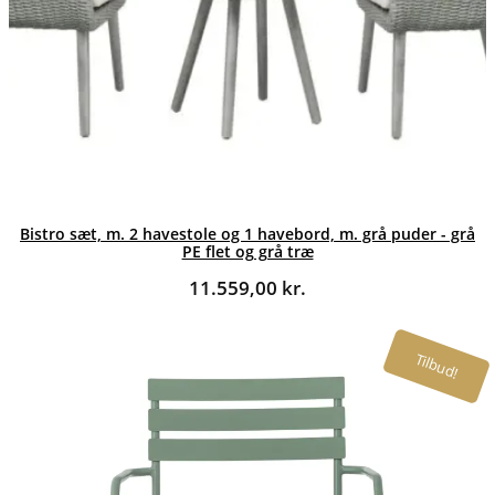
Bistro sæt, m. 2 havestole og 1 havebord, m. grå puder - grå
PE flet og grå træ
11.559,00
kr.
Tilbud!