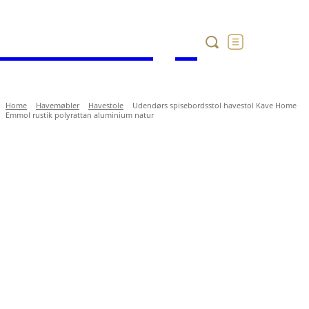
Havekataloget
Home
Havemøbler
Havestole
Udendørs spisebordsstol havestol Kave Home
Emmol rustik polyrattan aluminium natur