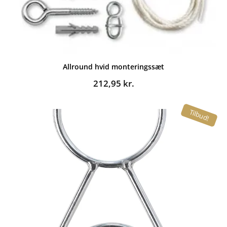
Allround hvid monteringssæt
212,95
kr.
Tilbud!