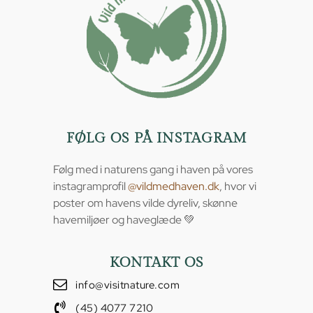
FØLG OS PÅ INSTAGRAM
Følg med i naturens gang i haven på vores
instagramprofil
@vildmedhaven.dk
, hvor vi
poster om havens vilde dyreliv, skønne
havemiljøer og haveglæde 💚
KONTAKT OS
info@visitnature.com
(45) 4077 7210