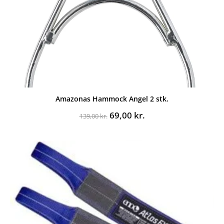
Amazonas Hammock Angel 2 stk.
Den
Den
69,00
kr.
139,00
kr.
oprindelige
aktuelle
pris
pris
var:
er:
139,00 kr..
69,00 kr..