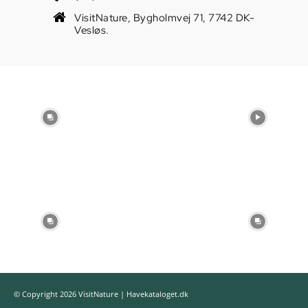
VisitNature, Bygholmvej 71, 7742 DK-
Vesløs.
© Copyright 2026 VisitNature | Havekataloget.dk