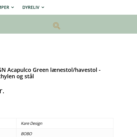
MPER
DYRELIV
N Acapulco Green lænestol/havestol -
hylen og stål
r.
Kare Design
BOBO