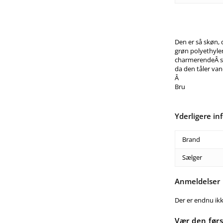
Den er så skøn, 
grøn polyethylen
charmerendeÂ st
da den tåler van
Â
Bru
Yderligere in
Brand
Sælger
Anmeldelser
Der er endnu ik
Vær den før