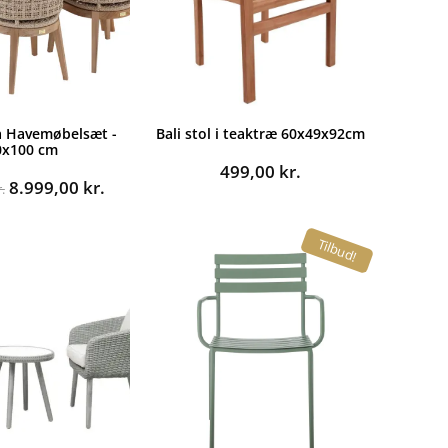
a Havemøbelsæt -
Bali stol i teaktræ 60x49x92cm
0x100 cm
499,00
kr.
Den
Den
8.999,00
kr.
.
oprindelige
aktuelle
pris
pris
Tilbud!
var:
er:
14.995,00 kr..
8.999,00 kr..