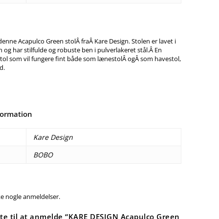
denne Acapulco Green stolÂ fraÂ Kare Design. Stolen er lavet i
 og har stilfulde og robuste ben i pulverlakeret stål.Â En
ol som vil fungere fint både som lænestolÂ ogÂ som havestol,
d.
formation
Kare Design
BOBO
ke nogle anmeldelser.
ste til at anmelde “KARE DESIGN Acapulco Green