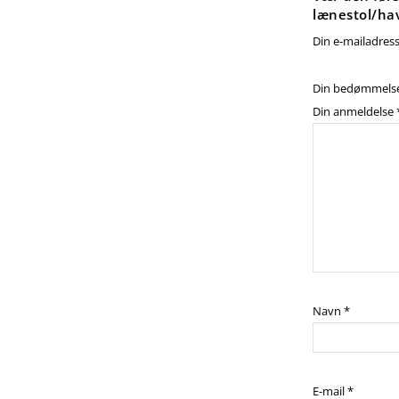
lænestol/hav
Din e-mailadresse
Din bedømmels
Din anmeldelse
Navn
*
E-mail
*