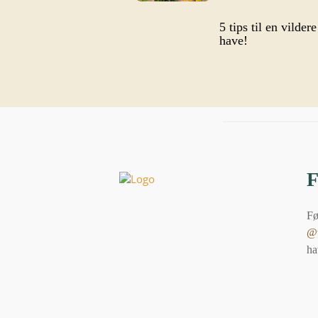
5 tips til en vildere
have!
Fø
@v
ha