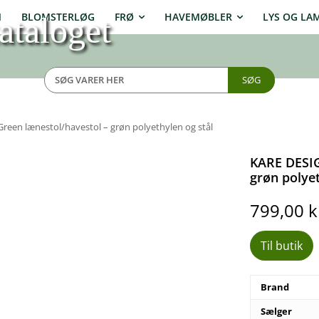
N
BLOMSTERLØG
FRØ
HAVEMØBLER
LYS OG LA
ataloget
SØG
een lænestol/havestol – grøn polyethylen og stål
KARE DESIG
grøn polyet
799,00
k
Til butik
Brand
Sælger