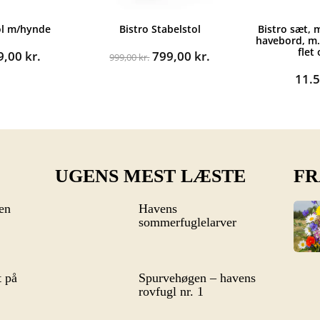
ol m/hynde
Bistro Stabelstol
Bistro sæt, 
havebord, m.
flet
n
Den
Den
Den
9,00
kr.
799,00
kr.
999,00
kr.
rindelige
aktuelle
oprindelige
aktuelle
11.
s
pris
pris
pris
:
er:
var:
er:
99,00 kr..
899,00 kr..
999,00 kr..
799,00 kr..
UGENS MEST LÆSTE
FR
en
Havens
sommerfuglelarver
 på
Spurvehøgen – havens
rovfugl nr. 1