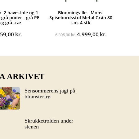
m. 2 havestole og 1
Bloomingville - Monsi
 grå puder - grå PE
Spisebordsstol Metal Grøn 80
 og grå træ
cm, 4 stk
Den
Den
559,00
kr.
4.999,00
kr.
6.395,00
kr.
oprindelige
aktuelle
pris
pris
var:
er:
6.395,00 kr..
4.999,00 kr..
A ARKIVET
Sensommerens jagt på
blomsterfrø
Skrukketrolden under
stenen