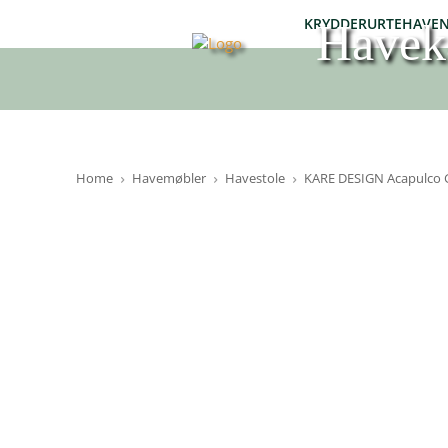
KRYDDERURTEHAVE
Havek
Home
Havemøbler
Havestole
KARE DESIGN Acapulco Gr