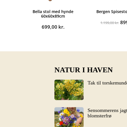
Bella stol med hynde
Bergen Spisest
60x60x89cm
De
89
1.199,00
kr.
699,00
kr.
op
pri
var
1.1
NATUR I HAVEN
Tak til torskemund
Sensommerens jagt
blomsterfrø