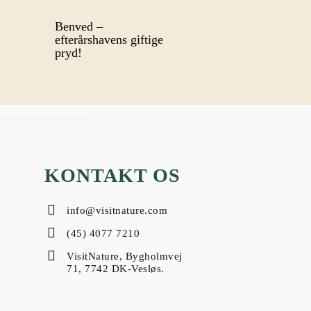
Benved –
efterårshavens giftige
pryd!
KONTAKT OS
info@visitnature.com
(45) 4077 7210
VisitNature, Bygholmvej
71, 7742 DK-Vesløs.