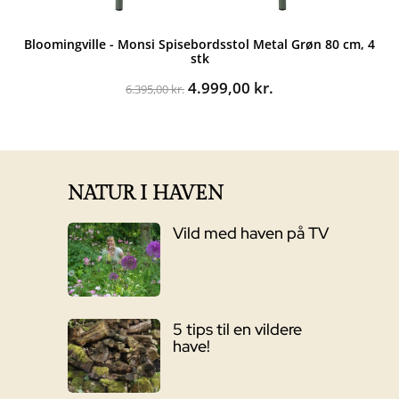
Bloomingville - Monsi Spisebordsstol Metal Grøn 80 cm, 4
stk
Den
Den
4.999,00
kr.
6.395,00
kr.
oprindelige
aktuelle
pris
pris
var:
er:
6.395,00 kr..
4.999,00 kr..
NATUR I HAVEN
Vild med haven på TV
5 tips til en vildere
have!