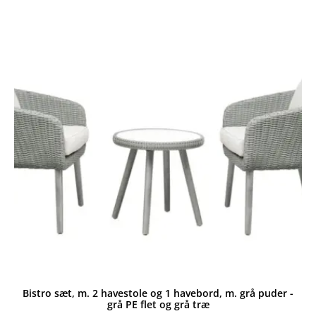
999,00 kr..
799,00 kr..
Bistro sæt, m. 2 havestole og 1 havebord, m. grå puder -
grå PE flet og grå træ