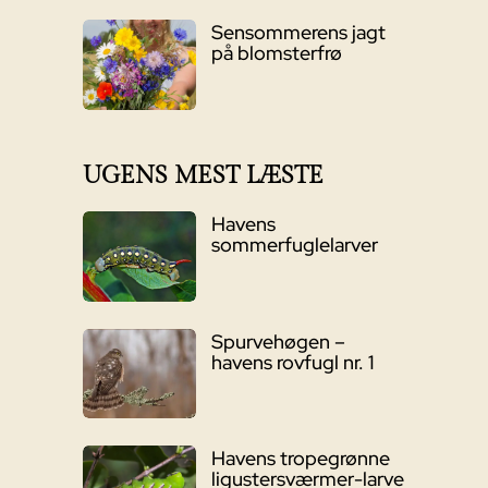
Sensommerens jagt
på blomsterfrø
UGENS MEST LÆSTE
Havens
sommerfuglelarver
Spurvehøgen –
havens rovfugl nr. 1
Havens tropegrønne
ligustersværmer-larve