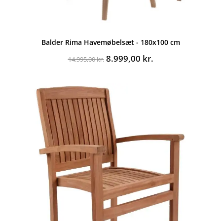
Balder Rima Havemøbelsæt - 180x100 cm
Den
Den
8.999,00
kr.
14.995,00
kr.
oprindelige
aktuelle
pris
pris
var:
er:
14.995,00 kr..
8.999,00 kr..