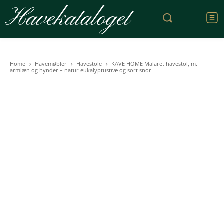
Havekataloget
Home
Havemøbler
Havestole
KAVE HOME Malaret havestol, m.
armlæn og hynder – natur eukalyptustræ og sort snor