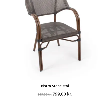
Bistro Stabelstol
Den
Den
799,00
kr.
999,00
kr.
oprindelige
aktuelle
pris
pris
var:
er: