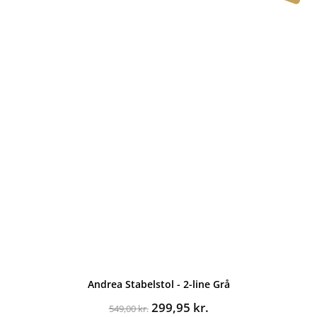
Andrea Stabelstol - 2-line Grå
Den
Den
299,95
kr.
549,00
kr.