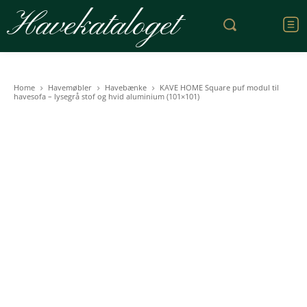
Havekataloget
Home
Havemøbler
Havebænke
KAVE HOME Square puf modul til
havesofa – lysegrå stof og hvid aluminium (101×101)