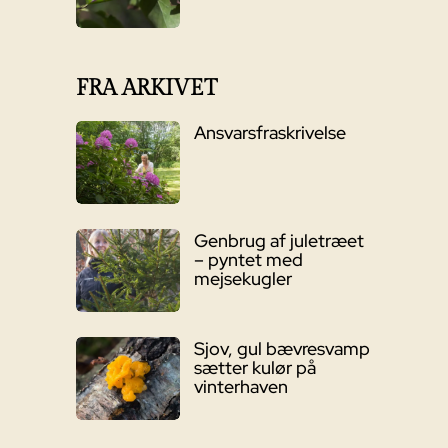
FRA ARKIVET
Ansvarsfraskrivelse
Genbrug af juletræet
– pyntet med
mejsekugler
Sjov, gul bævresvamp
sætter kulør på
vinterhaven