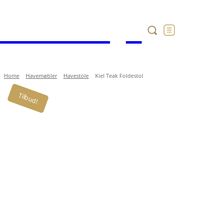
Havekataloget
Home
Havemøbler
Havestole
Kiel Teak Foldestol
Tilbud!