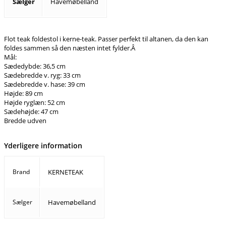
Sælger
Havemøbelland
Flot teak foldestol i kerne-teak. Passer perfekt til altanen, da den kan
foldes sammen så den næsten intet fylder.Â
Mål:
Sædedybde: 36,5 cm
Sædebredde v. ryg: 33 cm
Sædebredde v. hase: 39 cm
Højde: 89 cm
Højde ryglæn: 52 cm
Sædehøjde: 47 cm
Bredde udven
Yderligere information
Brand
KERNETEAK
Sælger
Havemøbelland