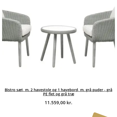
Bistro sæt, m. 2 havestole og 1 havebord, m. grå puder - grå
PE flet og grå træ
11.559,00
kr.