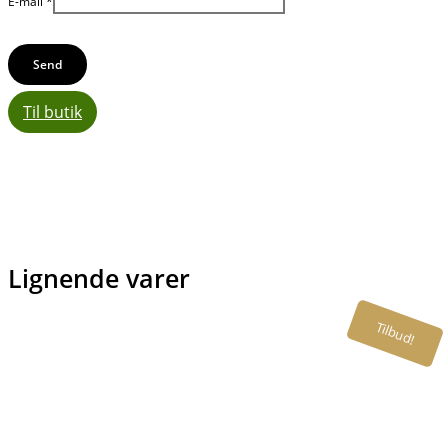
E-mail
*
Til butik
Lignende varer
Tilbud!