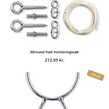
Allround hvid monteringssæt
212,95
kr.
Tilbud!