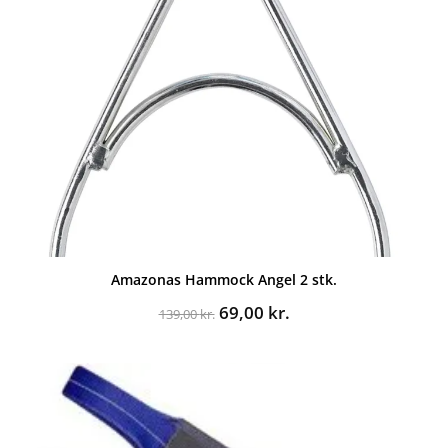
Amazonas Hammock Angel 2 stk.
Den
Den
69,00
kr.
139,00
kr.
oprindelige
aktuelle
pris
pris
var:
er:
139,00 kr..
69,00 kr..