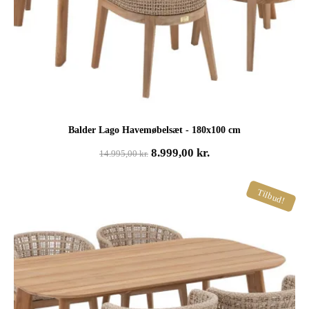
Balder Lago Havemøbelsæt - 180x100 cm
Den
Den
8.999,00
kr.
14.995,00
kr.
oprindelige
aktuelle
pris
pris
Tilbud!
var:
er:
14.995,00 kr..
8.999,00 kr..