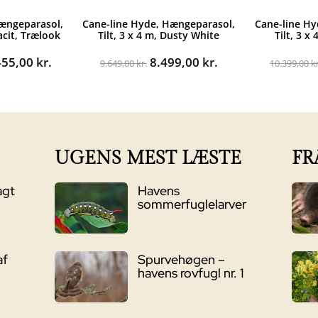
Hængeparasol,
Cane-line Hyde, Hængeparasol,
Cane-line Hy
racit, Trælook
Tilt, 3 x 4 m, Dusty White
Tilt, 3 x
Den
Den
Den
455,00
kr.
8.499,00
kr.
9.649,00
kr.
10.399,00
kr
indelige
aktuelle
oprindelige
aktuelle
pris
pris
pris
er:
var:
er:
99,00 kr..
10.455,00 kr..
9.649,00 kr..
8.499,00 kr..
UGENS MEST LÆSTE
FR
agt
Havens
sommerfuglelarver
af
Spurvehøgen –
havens rovfugl nr. 1