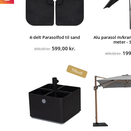
4-delt Parasolfod til sand
Alu parasol m/krank
meter - 
Den
Den
599,00
kr.
899,00
kr.
De
19
oprindelige
aktuelle
499,00
kr.
opr
pris
pris
pri
var:
er:
Tilbud!
var
899,00 kr..
599,00 kr..
499