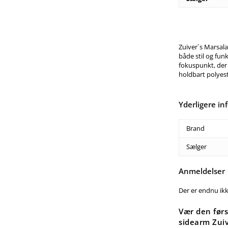
Zuiver´s Marsala
både stil og fun
fokuspunkt, der
holdbart polyes
Yderligere in
Brand
Sælger
Anmeldelser
Der er endnu ik
Vær den før
sidearm Zui