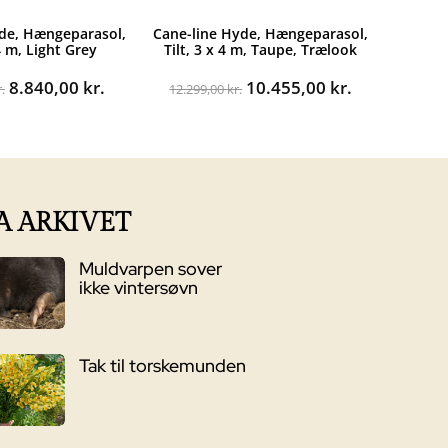
de, Hængeparasol,
Cane-line Hyde, Hængeparasol,
 4 m, Light Grey
Tilt, 3 x 4 m, Taupe, Trælook
Den
Den
Den
Den
8.840,00
kr.
10.455,00
kr.
.
12.299,00
kr.
oprindelige
aktuelle
oprindelige
aktuelle
pris
pris
pris
pris
var:
er:
var:
er:
10.399,00 kr..
8.840,00 kr..
12.299,00 kr..
10.455,00 kr
A ARKIVET
Muldvarpen sover
ikke vintersøvn
Tak til torskemunden