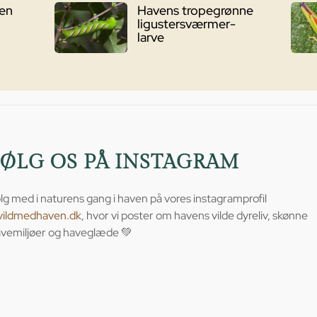
ven
Havens tropegrønne
ligustersværmer-
larve
FØLG OS PÅ INSTAGRAM
lg med i naturens gang i haven på vores instagramprofil
vildmedhaven.dk
, hvor vi poster om havens vilde dyreliv, skønne
vemiljøer og haveglæde 💚