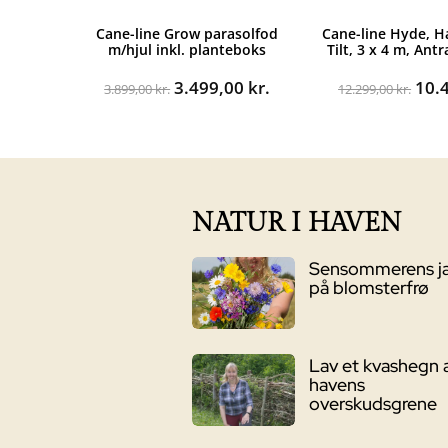
Cane-line Grow parasolfod
Cane-line Hyde, 
m/hjul inkl. planteboks
Tilt, 3 x 4 m, Ant
Den
Den
Den
3.499,00
kr.
10.
3.899,00
kr.
12.299,00
kr.
oprindelige
aktuelle
opr
pris
pris
pris
var:
er:
var:
3.899,00 kr..
3.499,00 kr..
12.2
NATUR I HAVEN
Sensommerens j
på blomsterfrø
Lav et kvashegn 
havens
overskudsgrene