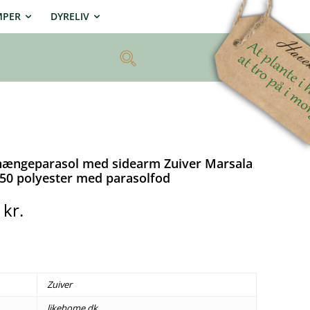
MPER
DYRELIV
ængeparasol med sidearm Zuiver Marsala
50 polyester med parasolfod
0
kr.
Zuiver
likehome.dk