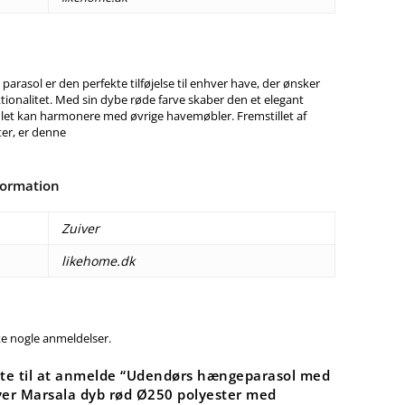
 parasol er den perfekte tilføjelse til enhver have, der ønsker
ktionalitet. Med sin dybe røde farve skaber den et elegant
 let kan harmonere med øvrige havemøbler. Fremstillet af
ter, er denne
formation
Zuiver
likehome.dk
ke nogle anmeldelser.
ste til at anmelde “Udendørs hængeparasol med
ver Marsala dyb rød Ø250 polyester med