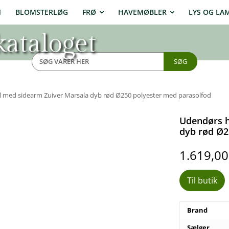
N
BLOMSTERLØG
FRØ
HAVEMØBLER
LYS OG LA
ataloget
SØG
med sidearm Zuiver Marsala dyb rød Ø250 polyester med parasolfod
Udendørs h
dyb rød Ø2
1.619,0
Til butik
Brand
Sælger