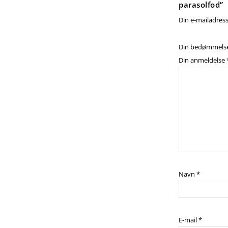
parasolfod”
Din e-mailadresse
Din bedømmels
Din anmeldelse
Navn
*
E-mail
*