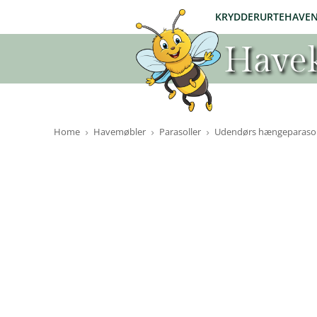
KRYDDERURTEHAVE
Havek
Home
Havemøbler
Parasoller
Udendørs hængeparasol 