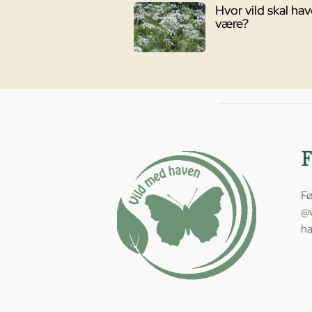
Hvor vild skal ha
være?
Fø
@
ha