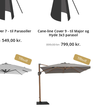
r 7 - til Parasoller
Cane-line Cover 9 - til Major og
Hyde 3x3 parasol
Den
Den
549,00
kr.
.
Den
Den
799,00
kr.
oprindelige
aktuelle
899,00
kr.
oprindelige
aktuelle
pris
pris
pris
pris
var:
er:
Tilbud!
Tilbud!
var:
er:
599,00 kr..
549,00 kr..
899,00 kr..
799,00 kr..