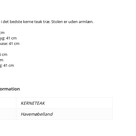
 i det bedste kerne teak træ. Stolen er uden armlæn.
 cm
yg: 41 cm
ase: 41 cm
6 cm
cm
g: 41 cm
formation
KERNETEAK
Havemøbelland