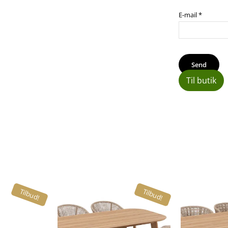
E-mail
*
Til butik
Tilbud!
Tilbud!