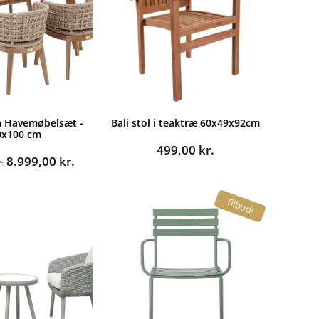
a Havemøbelsæt -
Bali stol i teaktræ 60x49x92cm
0x100 cm
499,00
kr.
Den
Den
8.999,00
kr.
.
oprindelige
aktuelle
pris
pris
Tilbud!
var:
er:
14.995,00 kr..
8.999,00 kr..