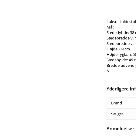
Luksus foldestol
Mål:
Sædedybde: 38
Sædebredde v. r
Sædebredde v. h
Højde: 89 cm
Højde ryglæn: 5
Sædehøjde: 45 
Bredde udvendi
Â
Yderligere in
Brand
Sælger
Anmeldelser