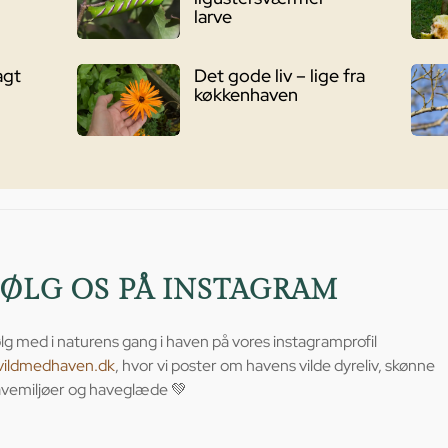
larve
agt
Det gode liv – lige fra
køkkenhaven
FØLG OS PÅ INSTAGRAM
lg med i naturens gang i haven på vores instagramprofil
vildmedhaven.dk
, hvor vi poster om havens vilde dyreliv, skønne
vemiljøer og haveglæde 💚