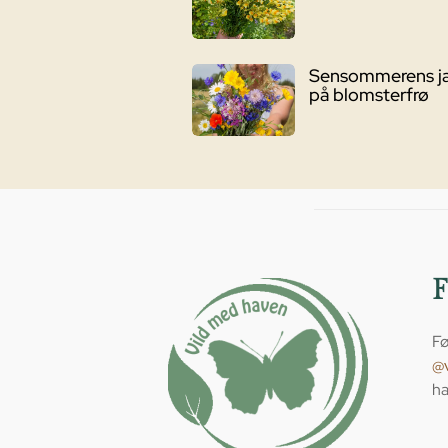
Sensommerens j
på blomsterfrø
Fø
@
ha