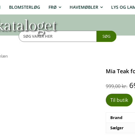
N
BLOMSTERLØG
FRØ
HAVEMØBLER
LYS OG LA
ataloget
SØG
rmlæn
Mia Teak f
D
6
999,00
kr.
o
p
Til butik
v
9
Brand
Sælger