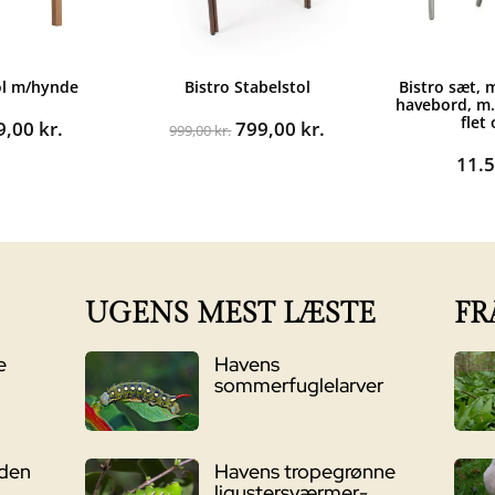
ol m/hynde
Bistro Stabelstol
Bistro sæt, 
havebord, m.
flet
n
Den
Den
Den
9,00
kr.
799,00
kr.
999,00
kr.
rindelige
aktuelle
oprindelige
aktuelle
11.
s
pris
pris
pris
:
er:
var:
er:
99,00 kr..
899,00 kr..
999,00 kr..
799,00 kr..
UGENS MEST LÆSTE
FR
e
Havens
sommerfuglelarver
nden
Havens tropegrønne
ligustersværmer-