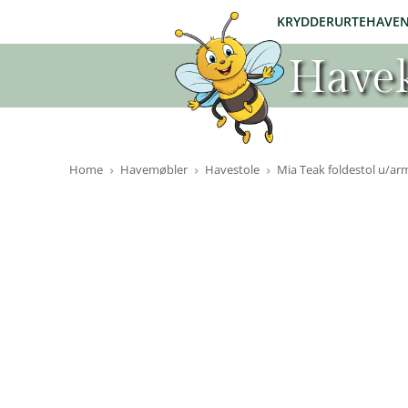
KRYDDERURTEHAVE
Havek
Home
Havemøbler
Havestole
Mia Teak foldestol u/a