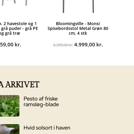
m. 2 havestole og 1
Bloomingville - Monsi
 grå puder - grå PE
Spisebordsstol Metal Grøn 80
 og grå træ
cm, 4 stk
Den
Den
559,00
kr.
4.999,00
kr.
6.395,00
kr.
oprindelige
aktuelle
pris
pris
var:
er:
6.395,00 kr..
4.999,00 kr..
A ARKIVET
Pesto af friske
ramsløg-blade
Hvid solsort i haven