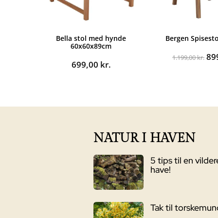
Bella stol med hynde
Bergen Spisest
60x60x89cm
De
89
1.199,00
kr.
699,00
kr.
op
pri
var
1.1
NATUR I HAVEN
5 tips til en vilder
have!
Tak til torskemu