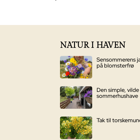
pri
var
1.1
NATUR I HAVEN
Sensommerens j
på blomsterfrø
Den simple, vilde
sommerhushave
Tak til torskemu