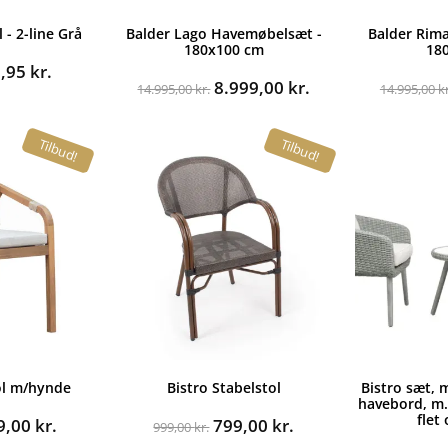
 - 2-line Grå
Balder Lago Havemøbelsæt -
Balder Rim
180x100 cm
18
n
Den
9,95
kr.
Den
Den
8.999,00
kr.
indelige
aktuelle
14.995,00
kr.
14.995,00
kr
oprindelige
aktuelle
s
pris
pris
pris
:
er:
Tilbud!
Tilbud!
var:
er:
,00 kr..
299,95 kr..
14.995,00 kr..
8.999,00 kr..
ol m/hynde
Bistro Stabelstol
Bistro sæt, 
havebord, m.
flet
n
Den
Den
Den
9,00
kr.
799,00
kr.
999,00
kr.
rindelige
aktuelle
oprindelige
aktuelle