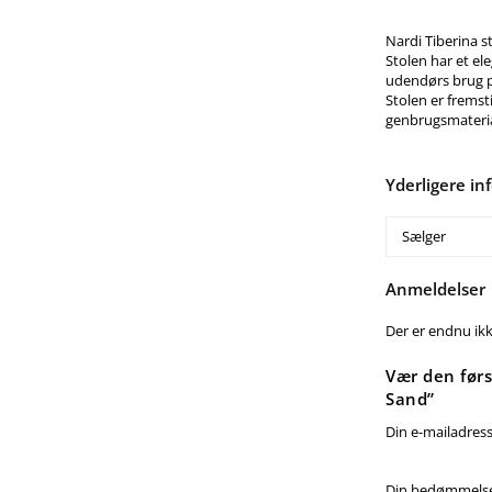
Nardi Tiberina s
Stolen har et el
udendørs brug på
Stolen er fremsti
genbrugsmateri
Yderligere in
Sælger
Anmeldelser
Der er endnu ik
Vær den førs
Sand”
Din e-mailadresse
Din bedømmels