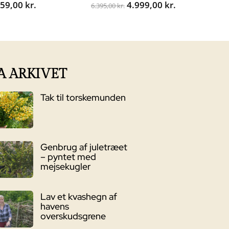
Den
Den
559,00
kr.
4.999,00
kr.
6.395,00
kr.
oprindelige
aktuelle
pris
pris
var:
er:
6.395,00 kr..
4.999,00 kr..
A ARKIVET
Tak til torskemunden
Genbrug af juletræet
– pyntet med
mejsekugler
Lav et kvashegn af
havens
overskudsgrene