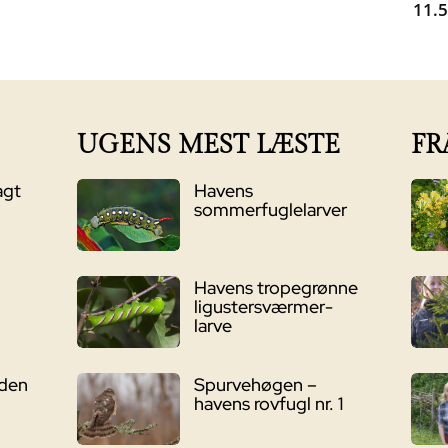
11.
s
pris
pris
pris
:
er:
var:
er:
99,00 kr..
899,00 kr..
999,00 kr..
799,00 kr..
UGENS MEST LÆSTE
FR
agt
Havens
sommerfuglelarver
Havens tropegrønne
ligustersværmer-
larve
nden
Spurvehøgen –
havens rovfugl nr. 1