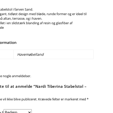
tabelstol i farven Sand.
egant, tidløst design med bløde, runde former og er ideel til
 altan, terrasse, og i haven.
llet i en slidstærk blanding af resin og glasfiber af
ale
formation
Havemøbelland
ke nogle anmeldelser.
te til at anmelde “Nardi Tiberina Stabelstol –
 vil ikke blive publiceret.
Krævede felter er markeret med
*
e
*