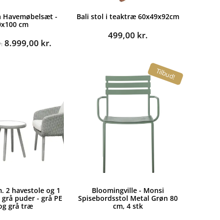
a Havemøbelsæt -
Bali stol i teaktræ 60x49x92cm
0x100 cm
499,00
kr.
Den
Den
8.999,00
kr.
.
oprindelige
aktuelle
pris
pris
Tilbud!
var:
er:
14.995,00 kr..
8.999,00 kr..
m. 2 havestole og 1
Bloomingville - Monsi
 grå puder - grå PE
Spisebordsstol Metal Grøn 80
 og grå træ
cm, 4 stk