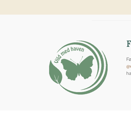
Fø
@
ha