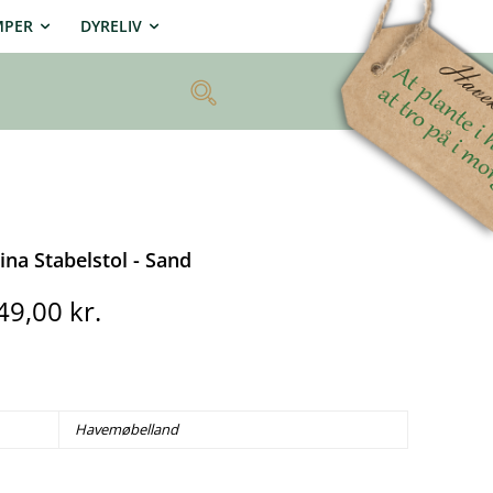
MPER
DYRELIV
ina Stabelstol - Sand
en
Den
49,00
kr.
prindelige
aktuelle
ris
pris
ar:
er:
49,00 kr..
649,00 kr..
Havemøbelland