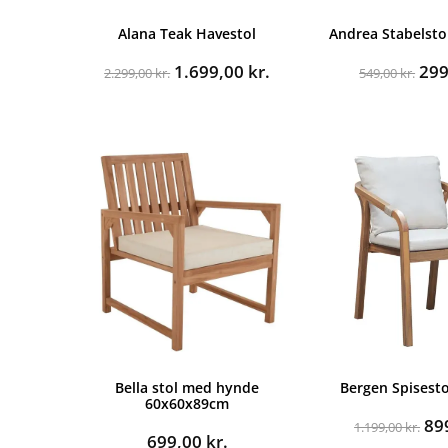
Alana Teak Havestol
Andrea Stabelstol
Den
Den
De
1.699,00
kr.
29
2.299,00
kr.
549,00
kr.
oprindelige
aktuelle
opr
pris
pris
pri
var:
er:
var
2.299,00 kr..
1.699,00 kr..
549
Bella stol med hynde
Bergen Spisest
60x60x89cm
De
89
1.199,00
kr.
699,00
kr.
op