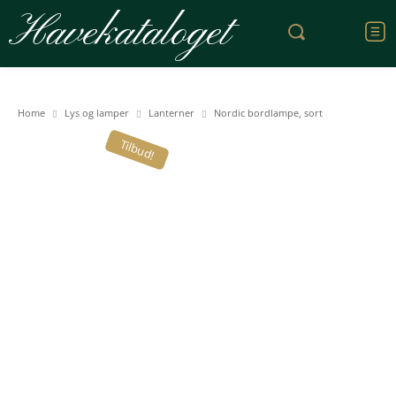
Havekataloget
Home
Lys og lamper
Lanterner
Nordic bordlampe, sort
Tilbud!