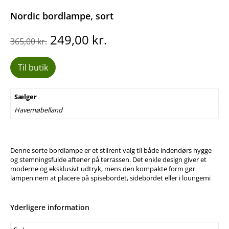
Nordic bordlampe, sort
Den
Den
249,00
kr.
365,00
kr.
oprindelige
aktuelle
pris
pris
Til butik
var:
er:
365,00 kr..
249,00 kr..
Sælger
Havemøbelland
Denne sorte bordlampe er et stilrent valg til både indendørs hygge
og stemningsfulde aftener på terrassen. Det enkle design giver et
moderne og eksklusivt udtryk, mens den kompakte form gør
lampen nem at placere på spisebordet, sidebordet eller i loungemi
Yderligere information