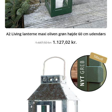
A2 Living lanterne maxi oliven grøn højde 60 cm udendørs
Den
Den
1.127,02
kr.
1.447,50
kr.
oprindelige
aktuelle
pris
pris
Tilbud!
var:
er:
1.447,50 kr..
1.127,02 kr..