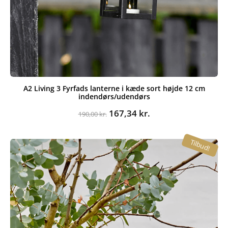
A2 Living 3 Fyrfads lanterne i kæde sort højde 12 cm
indendørs/udendørs
Den
Den
167,34
kr.
190,00
kr.
oprindelige
aktuelle
pris
pris
Tilbud!
var:
er:
190,00 kr..
167,34 kr..