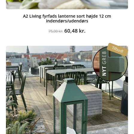
A2 Living fyrfads lanterne sort højde 12 cm
indendørs/udendørs
Den
Den
60,48
kr.
75,00
kr.
oprindelige
aktuelle
pris
pris
Tilbud!
var:
er:
75,00 kr..
60,48 kr..