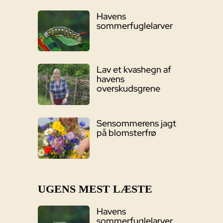
Havens
sommerfuglelarver
Lav et kvashegn af
havens
overskudsgrene
Sensommerens jagt
på blomsterfrø
UGENS MEST LÆSTE
Havens
sommerfuglelarver