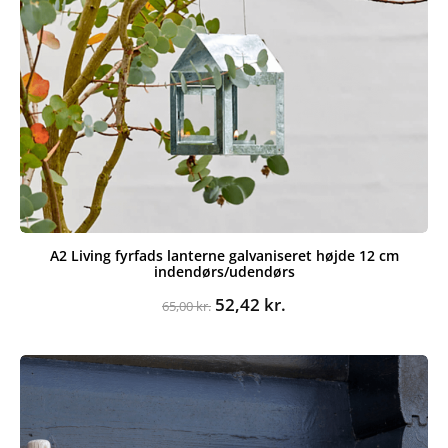
A2 Living fyrfads lanterne galvaniseret højde 12 cm
indendørs/udendørs
Den
Den
52,42
kr.
65,00
kr.
oprindelige
aktuelle
pris
pris
var:
er:
65,00 kr..
52,42 kr..