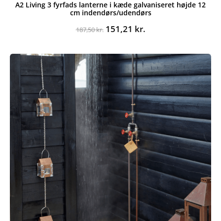
A2 Living 3 fyrfads lanterne i kæde galvaniseret højde 12
cm indendørs/udendørs
Den
Den
151,21
kr.
187,50
kr.
oprindelige
aktuelle
pris
pris
var:
er:
187,50 kr..
151,21 kr..