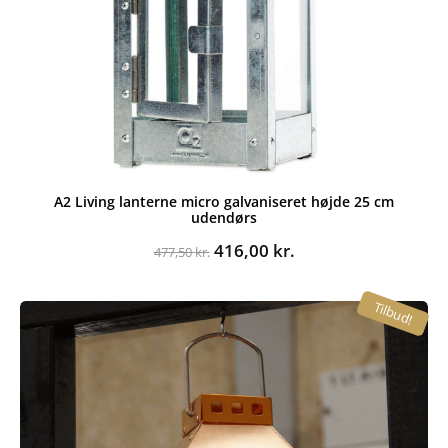
A2 Living lanterne micro galvaniseret højde 25 cm
udendørs
Den
Den
416,00
kr.
477,50
kr.
oprindelige
aktuelle
pris
pris
Tilbud!
var:
er:
477,50 kr..
416,00 kr..