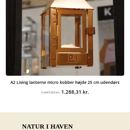
A2 Living lanterne micro kobber højde 25 cm udendørs
Den
Den
1.288,31
kr.
1.447,50
kr.
oprindelige
aktuelle
pris
pris
var:
er:
1.447,50 kr..
1.288,31 kr..
NATUR I HAVEN