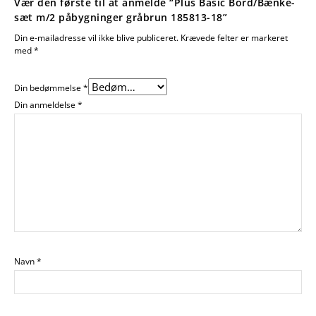
Vær den første til at anmelde “Plus Basic Bord/Bænke-
sæt m/2 påbygninger gråbrun 185813-18”
Din e-mailadresse vil ikke blive publiceret.
Krævede felter er markeret
med
*
Din bedømmelse
*
Din anmeldelse
*
Navn
*