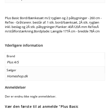
Plus Basic Bord/Bænkesæt m/2 ryglæn og 2 påbygninger - 260 cm -
ReTex - GråVarenr. består af: 1 stk. bord/bænksæt, 2Â stk. ryglæn
inkl. beslag og 2Â stk. påbygninger.Planker: 40Ã120Â mm ReTexÂ
m/stålforstærkning.Bordplade: Længde 177Â cm - bredde 78Â cm
Yderligere information
Brand
Plus A/S
Sælger
Homeshop.dk
Anmeldelser
Der er endnu ikke nogle anmeldelser.
Vær den første til at anmelde “Plus Basic