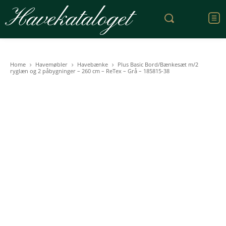
Havekataloget
Home
Havemøbler
Havebænke
Plus Basic Bord/Bænkesæt m/2
ryglæn og 2 påbygninger – 260 cm – ReTex – Grå – 185815-38