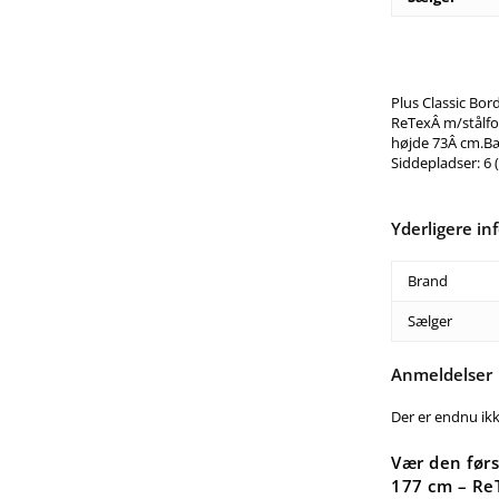
Plus Classic Bo
ReTexÂ m/stålfo
højde 73Â cm.Bæ
Siddepladser: 6
Yderligere in
Brand
Sælger
Anmeldelser
Der er endnu ik
Vær den førs
177 cm – Re