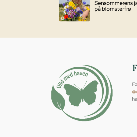
Sensommerens j
på blomsterfrø
Fø
@
ha