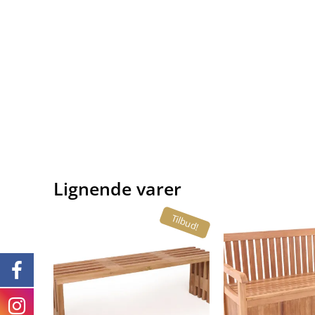
Lignende varer
Tilbud!