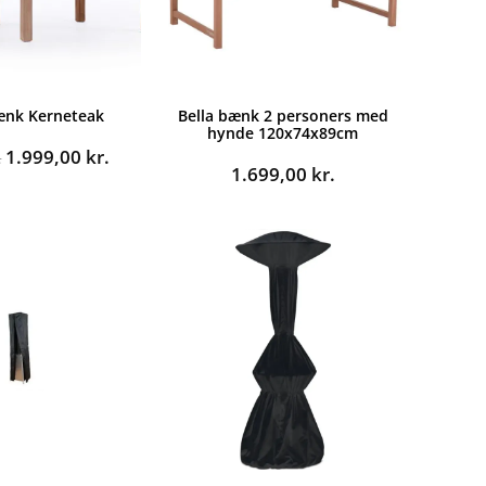
nk Kerneteak
Bella bænk 2 personers med
hynde 120x74x89cm
Den
Den
1.999,00
kr.
.
1.699,00
kr.
oprindelige
aktuelle
pris
pris
var:
er:
2.999,00 kr..
1.999,00 kr..