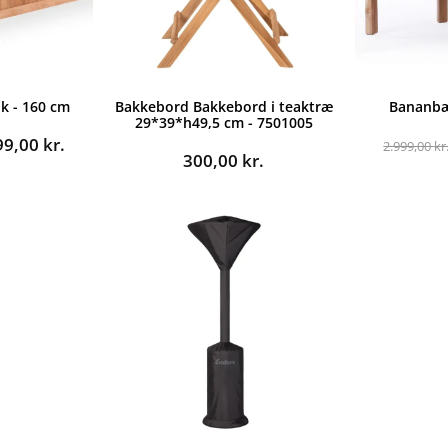
k - 160 cm
Bakkebord Bakkebord i teaktræ
Bananbæ
29*39*h49,5 cm - 7501005
n
Den
99,00
kr.
2.999,00
kr
300,00
kr.
indelige
aktuelle
pris
er:
9,00 kr..
4.999,00 kr..