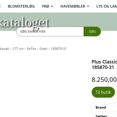
N
BLOMSTERLØG
FRØ
HAVEMØBLER
LYS OG LA
ataloget
SØG
kesæt – 177 cm – ReTex – Grøn – 185870-31
Plus Class
185870-31
8.250,0
Til butik
Brand
Sælger