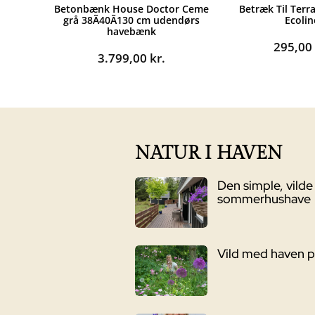
Betonbænk House Doctor Ceme
Betræk Til Terr
grå 38Ã40Ã130 cm udendørs
Ecolin
havebænk
295,0
3.799,00
kr.
NATUR I HAVEN
Den simple, vilde
sommerhushave
Vild med haven 