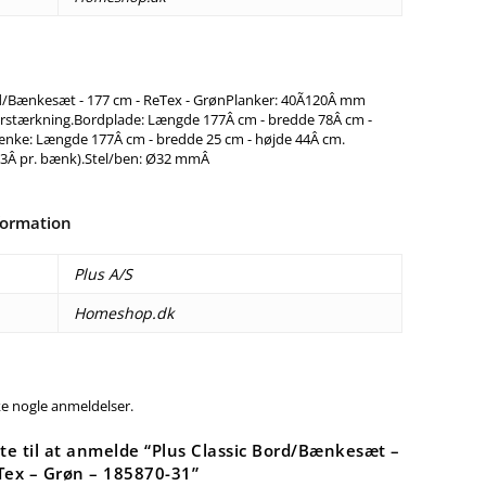
rd/Bænkesæt - 177 cm - ReTex - GrønPlanker: 40Ã120Â mm
rstærkning.Bordplade: Længde 177Â cm - bredde 78Â cm -
nke: Længde 177Â cm - bredde 25 cm - højde 44Â cm.
 (3Â pr. bænk).Stel/ben: Ø32 mmÂ
formation
Plus A/S
Homeshop.dk
ke nogle anmeldelser.
te til at anmelde “Plus Classic Bord/Bænkesæt –
Tex – Grøn – 185870-31”