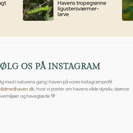
agt
Havens tropegrønne
ligustersværmer-
larve
FØLG OS PÅ INSTAGRAM
lg med i naturens gang i haven på vores instagramprofil
vildmedhaven.dk
, hvor vi poster om havens vilde dyreliv, skønne
vemiljøer og haveglæde 💚