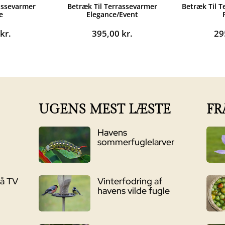
assevarmer
Betræk Til Terrassevarmer
Betræk Til 
e
Elegance/Event
0
kr.
395,00
kr.
29
UGENS MEST LÆSTE
FR
Havens
sommerfuglelarver
på TV
Vinterfodring af
havens vilde fugle