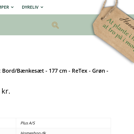
MPER
DYRELIV
ic Bord/Bænkesæt - 177 cm - ReTex - Grøn -
0
kr.
Plus A/S
Homeshop.dk