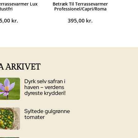
Terrassevarmer Lux
Betræk Til Terrassevarmer
Rustfri
Professionel/Capri/Roma
5,00
kr.
395,00
kr.
A ARKIVET
Dyrk selv safran i
haven – verdens
dyreste krydderi!
Syltede gulgrønne
tomater