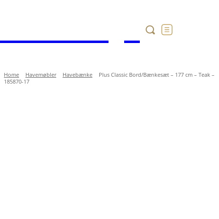
Havekataloget
Home
Havemøbler
Havebænke
Plus Classic Bord/Bænkesæt – 177 cm – Teak –
185870-17