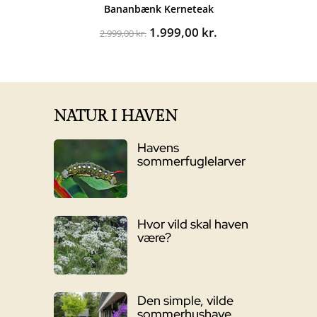
Bananbænk Kerneteak
Den
Den
1.999,00
kr.
2.999,00
kr.
oprindelige
aktuelle
pris
pris
var:
er:
2.999,00 kr..
1.999,00 kr..
NATUR I HAVEN
Havens
sommerfuglelarver
Hvor vild skal haven
være?
Den simple, vilde
sommerhushave