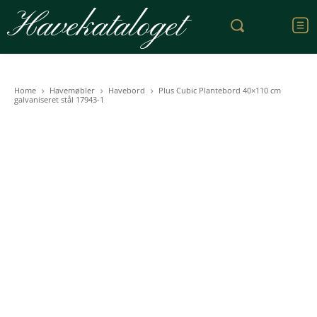
Havekataloget
Home
Havemøbler
Havebord
Plus Cubic Plantebord 40×110 cm
galvaniseret stål 17943-1