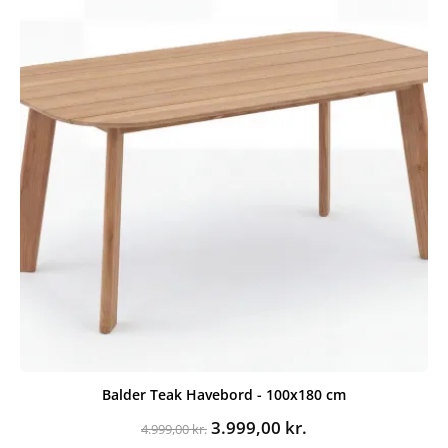
Balder Teak Havebord - 100x180 cm
Den
Den
3.999,00
kr.
4.999,00
kr.
oprindelige
aktuelle