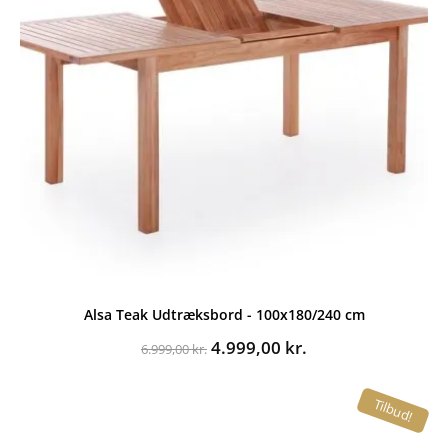
Alsa Teak Udtræksbord - 100x180/240 cm
Den
Den
4.999,00
kr.
6.999,00
kr.
oprindelige
aktuelle
pris
pris
Tilbud!
var:
er:
6.999,00 kr..
4.999,00 kr..