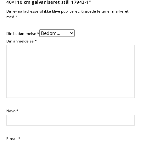
40×110 cm galvaniseret stål 17943-1”
Din e-mailadresse vil ikke blive publiceret.
Krævede felter er markeret
med
*
Din bedømmelse
*
Din anmeldelse
*
Navn
*
E-mail
*