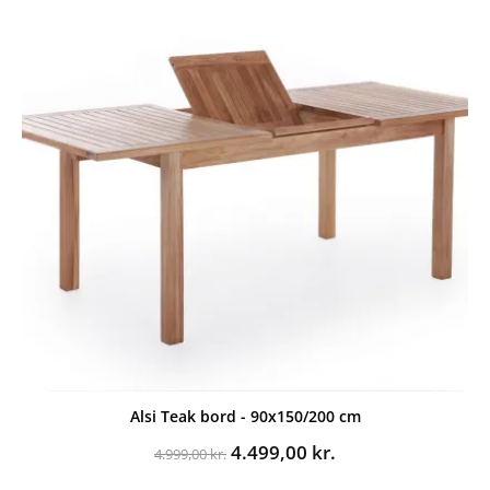
Alsi Teak bord - 90x150/200 cm
Den
Den
4.499,00
kr.
4.999,00
kr.
oprindelige
aktuelle