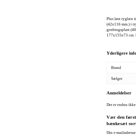
Plus løst ryglæn 
(42x116 mm.) i tr
genbrugsplast (4
177x155x73 cm.
Yderligere in
Brand
Sælger
Anmeldelser
Der er endnu ikke
Vær den første
bænkesæt sor
Din e-mailadresse 