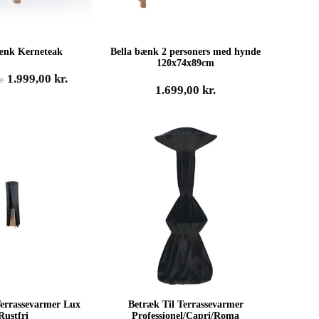
nk Kerneteak
Bella bænk 2 personers med hynde
120x74x89cm
Den
Den
1.999,00
kr.
r.
1.699,00
kr.
oprindelige
aktuelle
pris
pris
var:
er:
2.999,00 kr..
1.999,00 kr..
Terrassevarmer Lux
Betræk Til Terrassevarmer
Rustfri
Professionel/Capri/Roma