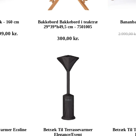
k - 160 cm
Bakkebord Bakkebord i teaktræ
Bananbæ
29*39*h49,5 cm - 7501005
n
Den
99,00
kr.
2.999,00
k
300,00
kr.
indelige
aktuelle
s
pris
:
er:
9,00 kr..
4.999,00 kr..
varmer Ecoline
Betræk Til Terrassevarmer
Betræk Til 
Elegance/Event