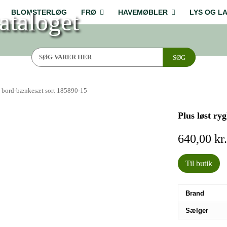
ataloget
BLOMSTERLØG
FRØ
HAVEMØBLER
LYS OG L
SØG
ic bord-bænkesæt sort 185890-15
Plus løst ry
640,00
kr
Til butik
Brand
Sælger