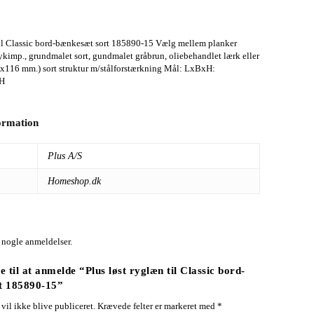
til Classic bord-bænkesæt sort 185890-15 Vælg mellem planker
ykimp., grundmalet sort, gundmalet gråbrun, oliebehandlet lærk eller
0x116 mm.) sort struktur m/stålforstærkning Mål: LxBxH:
 H
formation
Plus A/S
Homeshop.dk
 nogle anmeldelser.
 til at anmelde “Plus løst ryglæn til Classic bord-
t 185890-15”
vil ikke blive publiceret.
Krævede felter er markeret med
*