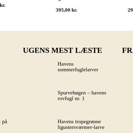
kr.
395,00
kr.
2
UGENS MEST LÆSTE
FR
Havens
sommerfuglelarver
Spurvehøgen – havens
rovfugl nr. 1
 på
Havens tropegrønne
ligustersværmer-larve