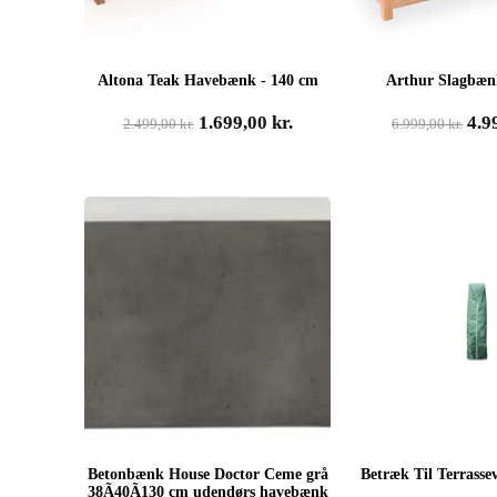
Altona Teak Havebænk - 140 cm
Arthur Slagbæn
Den
Den
De
1.699,00
kr.
4.9
2.499,00
kr.
6.999,00
kr.
oprindelige
aktuelle
opr
pris
pris
pri
var:
er:
var
2.499,00 kr..
1.699,00 kr..
6.99
Betonbænk House Doctor Ceme grå
Betræk Til Terrasse
38Ã40Ã130 cm udendørs havebænk