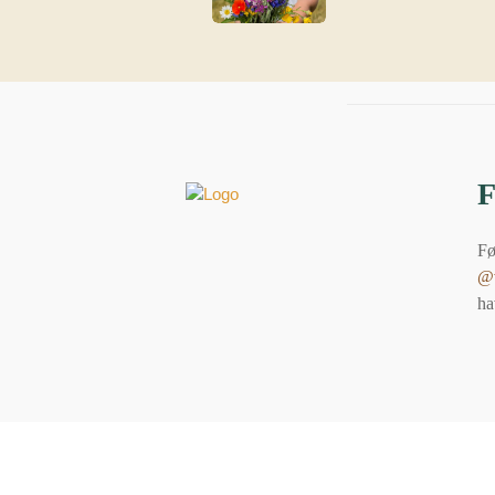
Fø
@v
ha