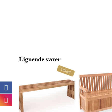
Lignende varer
Tilbud!