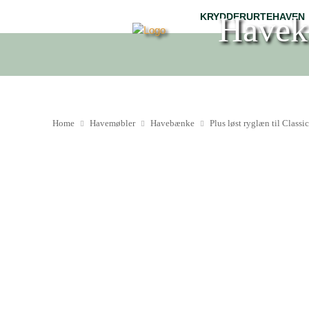
Havek
KRYDDERURTEHAVEN
Home
Havemøbler
Havebænke
Plus løst ryglæn til Class