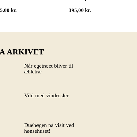
95,00
kr.
395,00
kr.
A ARKIVET
Når egetræet bliver til
æbletræ
Vild med vindrosler
Duehøgen på visit ved
hønsehuset!