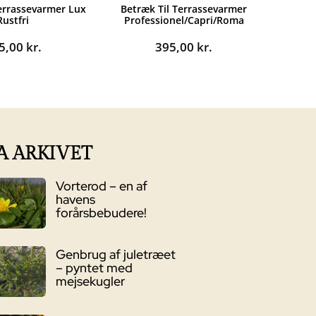
Terrassevarmer Lux
Betræk Til Terrassevarmer
Rustfri
Professionel/Capri/Roma
5,00
kr.
395,00
kr.
A ARKIVET
Vorterod – en af
havens
forårsbebudere!
Genbrug af juletræet
– pyntet med
mejsekugler