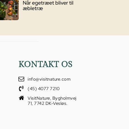
Når egetræet bliver til
æbletræ
KONTAKT OS
info@visitnature.com
(45) 4077 7210
VisitNature, Bygholmvej
71, 7742 DK-Vesløs.