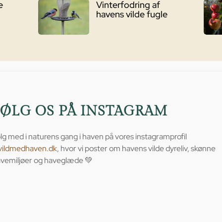
e
Vinterfodring af
havens vilde fugle
FØLG OS PÅ INSTAGRAM
lg med i naturens gang i haven på vores instagramprofil
vildmedhaven.dk
, hvor vi poster om havens vilde dyreliv, skønne
vemiljøer og haveglæde 💚