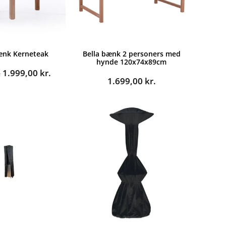
nk Kerneteak
Bella bænk 2 personers med
hynde 120x74x89cm
Den
Den
1.999,00
kr.
.
1.699,00
kr.
oprindelige
aktuelle
pris
pris
var:
er:
2.999,00 kr..
1.999,00 kr..