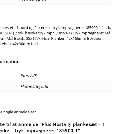
ankesæt - 1 bord og 2 bænke - tryk imprægneret 185900-1 1 stk.
(18590-1) 2 stk. bænke trykimpr. (18591-1) Trykimprægneret Må
2cm Mål Bænk: 38x177x44cm Planker: 42x166mm Bordben:
eben: 42x90mm Inkl.
formation
Plus A/S
Homeshop.dk
ke nogle anmeldelser.
te til at anmelde “Plus Nostalgi plankesæt – 1
ænke – tryk imprægneret 185900-1”