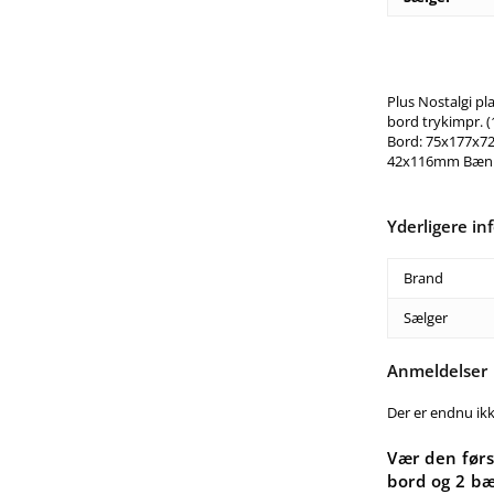
Plus Nostalgi pl
bord trykimpr. 
Bord: 75x177x7
42x116mm Bænk
Yderligere in
Brand
Sælger
Anmeldelser
Der er endnu ik
Vær den førs
bord og 2 b