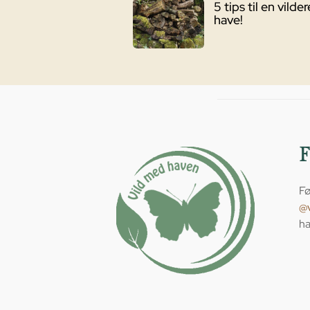
5 tips til en vilder
have!
Fø
@
ha