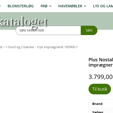
N
BLOMSTERLØG
FRØ
HAVEMØBLER
LYS OG LA
ataloget
SØG
æt – 1 bord og 2 bænke – tryk imprægneret 185900-1
Plus Nostal
imprægner
3.799,0
Til butik
Brand
Sælger