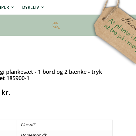
MPER
DYRELIV
gi plankesæt - 1 bord og 2 bænke - tryk
et 185900-1
0
kr.
Plus A/S
Homeshop.dk