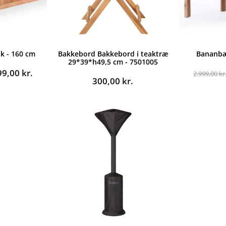
k - 160 cm
Bakkebord Bakkebord i teaktræ
Bananbæ
29*39*h49,5 cm - 7501005
n
Den
99,00
kr.
2.999,00
kr
300,00
kr.
indelige
aktuelle
pris
er:
9,00 kr..
4.999,00 kr..