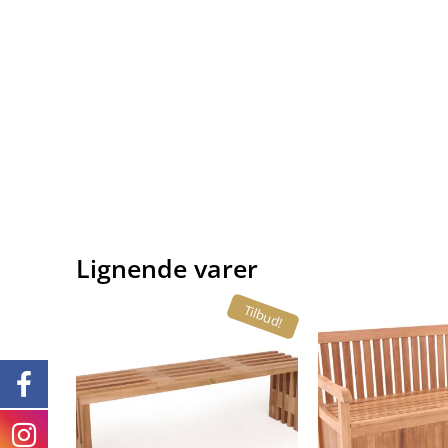
Lignende varer
Tilbud!