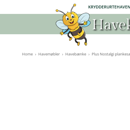
KRYDDERURTEHAVE
Havek
Home
Havemøbler
Havebænke
Plus Nostalgi plankes