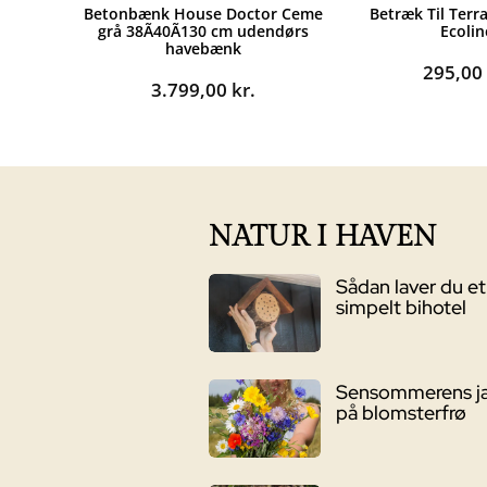
Betonbænk House Doctor Ceme
Betræk Til Terr
grå 38Ã40Ã130 cm udendørs
Ecolin
havebænk
295,0
3.799,00
kr.
NATUR I HAVEN
Sådan laver du et
simpelt bihotel
Sensommerens j
på blomsterfrø