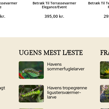
assevarmer
Betræk Til Terrassevarmer
Betræk Til 
e
Elegance/Event
0
kr.
395,00
kr.
29
UGENS MEST LÆSTE
FR
Havens
sommerfuglelarver
agt
Havens tropegrønne
ligustersværmer-
larve