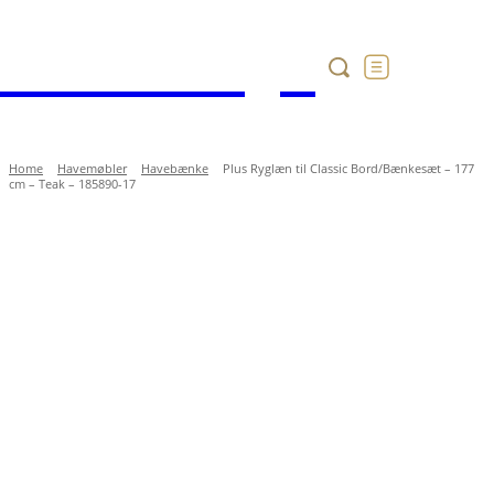
Havekataloget
Home
Havemøbler
Havebænke
Plus Ryglæn til Classic Bord/Bænkesæt – 177
cm – Teak – 185890-17