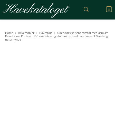
Havekataloget
Home
Havemøbler
Havestole
Udendørs spisebordsstol med armlæn
Kave Home Portalo i FSC akacietræ og aluminium med håndvævet UV-reb og
naturhynde