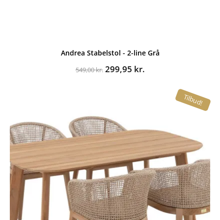
Andrea Stabelstol - 2-line Grå
Den
Den
299,95
kr.
549,00
kr.
oprindelige
aktuelle
pris
pris
Tilbud!
var:
er:
549,00 kr..
299,95 kr..