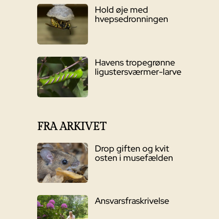
Hold øje med
hvepsedronningen
Havens tropegrønne
ligustersværmer-larve
FRA ARKIVET
Drop giften og kvit
osten i musefælden
Ansvarsfraskrivelse