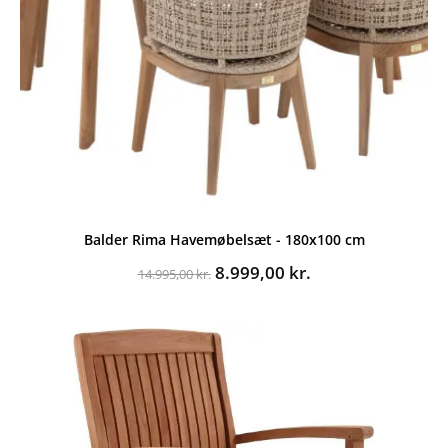
Balder Rima Havemøbelsæt - 180x100 cm
Den
Den
8.999,00
kr.
14.995,00
kr.
oprindelige
aktuelle
pris
pris
var:
er:
14.995,00 kr..
8.999,00 kr..