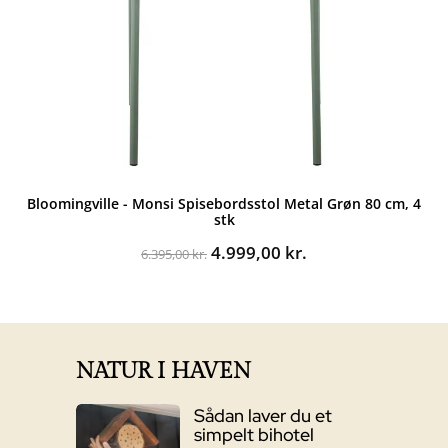
Bloomingville - Monsi Spisebordsstol Metal Grøn 80 cm, 4
stk
Den
Den
4.999,00
kr.
6.395,00
kr.
oprindelige
aktuelle
pris
pris
var:
er:
6.395,00 kr..
4.999,00 kr..
NATUR I HAVEN
Sådan laver du et
simpelt bihotel