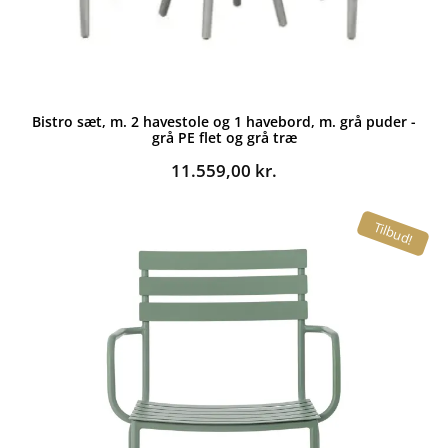
Bistro sæt, m. 2 havestole og 1 havebord, m. grå puder -
grå PE flet og grå træ
11.559,00
kr.
Tilbud!