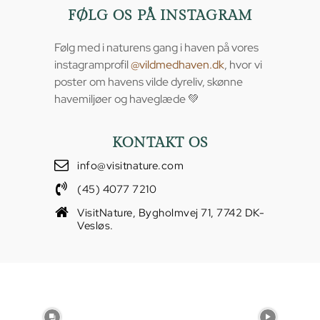
FØLG OS PÅ INSTAGRAM
Følg med i naturens gang i haven på vores
instagramprofil
@vildmedhaven.dk
, hvor vi
poster om havens vilde dyreliv, skønne
havemiljøer og haveglæde 💚
KONTAKT OS
info@visitnature.com
(45) 4077 7210
VisitNature, Bygholmvej 71, 7742 DK-
Vesløs.