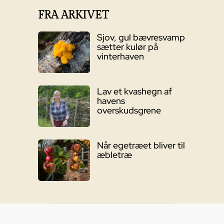
FRA ARKIVET
Sjov, gul bævresvamp
sætter kulør på
vinterhaven
Lav et kvashegn af
havens
overskudsgrene
Når egetræet bliver til
æbletræ