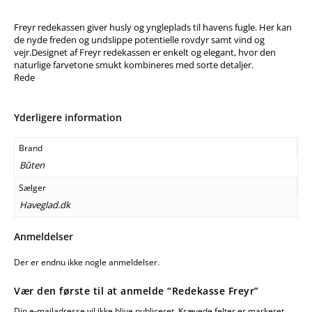
Freyr redekassen giver husly og yngleplads til havens fugle. Her kan
de nyde freden og undslippe potentielle rovdyr samt vind og
vejr.Designet af Freyr redekassen er enkelt og elegant, hvor den
naturlige farvetone smukt kombineres med sorte detaljer.
Rede
Yderligere information
Brand
Bûten
Sælger
Haveglad.dk
Anmeldelser
Der er endnu ikke nogle anmeldelser.
Vær den første til at anmelde “Redekasse Freyr”
Din e-mailadresse vil ikke blive publiceret.
Krævede felter er markeret