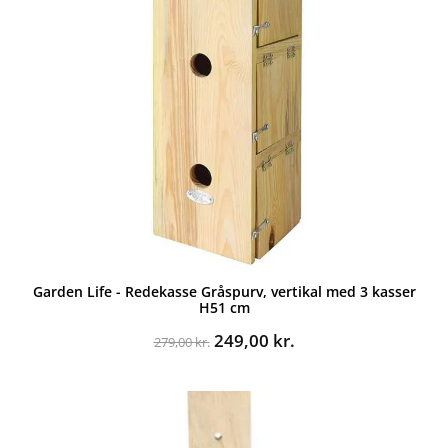
Garden Life - Redekasse Gråspurv, vertikal med 3 kasser
H51 cm
Den
Den
249,00
kr.
279,00
kr.
oprindelige
aktuelle
pris
pris
var:
er:
279,00 kr..
249,00 kr..