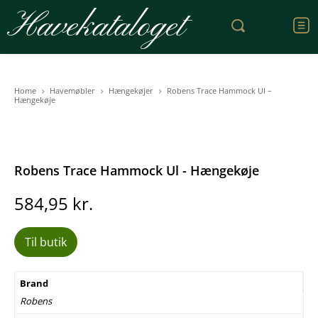
Havekataloget
Home
Havemøbler
Hængekøjer
Robens Trace Hammock Ul –
Hængekøje
Robens Trace Hammock Ul - Hængekøje
584,95
kr.
Til butik
Brand
Robens