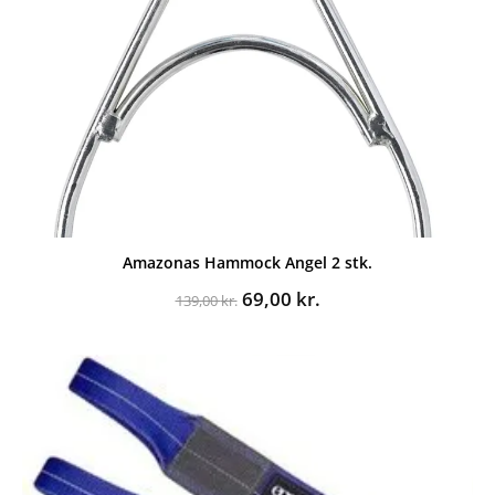
Amazonas Hammock Angel 2 stk.
Den
Den
69,00
kr.
139,00
kr.
oprindelige
aktuelle
pris
pris
var:
er:
139,00 kr..
69,00 kr..