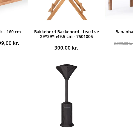
k - 160 cm
Bakkebord Bakkebord i teaktræ
Bananbæ
29*39*h49,5 cm - 7501005
n
Den
99,00
kr.
2.999,00
kr
300,00
kr.
indelige
aktuelle
pris
er:
9,00 kr..
4.999,00 kr..