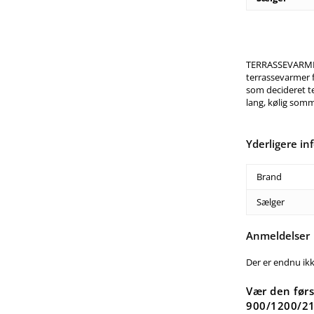
TERRASSEVARME
terrassevarmer f
som decideret te
lang, kølig som
Yderligere in
Brand
Sælger
Anmeldelser
Der er endnu ik
Vær den før
900/1200/21