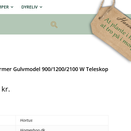
MPER
DYRELIV
rmer Gulvmodel 900/1200/2100 W Teleskop
0
kr.
Hortus
Homeshop.dk