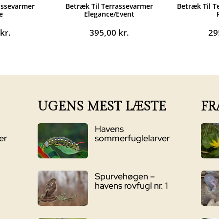
assevarmer
Betræk Til Terrassevarmer
Betræk Til 
e
Elegance/Event
0
kr.
395,00
kr.
29
UGENS MEST LÆSTE
FR
Havens
er
sommerfuglelarver
Spurvehøgen –
havens rovfugl nr. 1