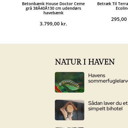
Betonbænk House Doctor Ceme
Betræk Til Terr
grå 38Ã40Ã130 cm udendørs
Ecolin
havebænk
295,0
3.799,00
kr.
NATUR I HAVEN
Havens
sommerfuglelarv
Sådan laver du et
simpelt bihotel