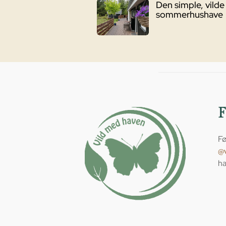
Den simple, vilde
sommerhushave
Fø
@
ha