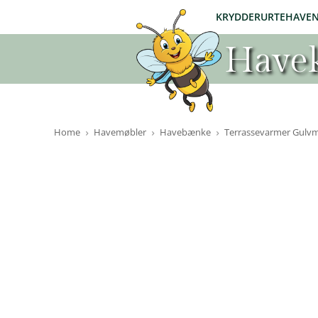
KRYDDERURTEHAVE
Havek
Home
Havemøbler
Havebænke
Terrassevarmer Gulvm