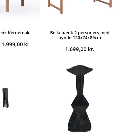
nk Kerneteak
Bella bænk 2 personers med
hynde 120x74x89cm
Den
Den
1.999,00
kr.
.
1.699,00
kr.
oprindelige
aktuelle
pris
pris
var:
er:
2.999,00 kr..
1.999,00 kr..