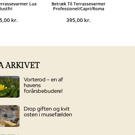
Terrassevarmer Lux
Betræk Til Terrassevarmer
Rustfri
Professionel/Capri/Roma
5,00
kr.
395,00
kr.
A ARKIVET
Vorterod – en af
havens
forårsbebudere!
Drop giften og kvit
osten i musefælden