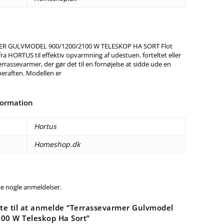
R GULVMODEL 900/1200/2100 W TELESKOP HA SORT Flot
ra HORTUS til effektiv opvarmning af udestuen. forteltet eller
rrassevarmer, der gør det til en fornøjelse at sidde ude en
meraften. Modellen er
formation
Hortus
Homeshop.dk
ke nogle anmeldelser.
ste til at anmelde “Terrassevarmer Gulvmodel
00 W Teleskop Ha Sort”