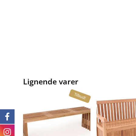
Lignende varer
Tilbud!