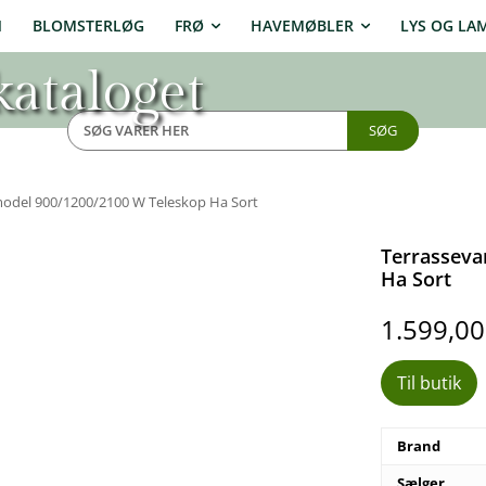
N
BLOMSTERLØG
FRØ
HAVEMØBLER
LYS OG LA
ataloget
SØG
odel 900/1200/2100 W Teleskop Ha Sort
Terrasseva
Ha Sort
1.599,0
Til butik
Brand
Sælger