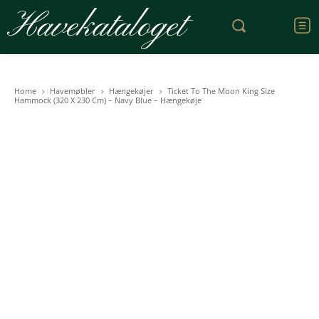
Havekataloget
Home
Havemøbler
Hængekøjer
Ticket To The Moon King Size
Hammock (320 X 230 Cm) – Navy Blue – Hængekøje