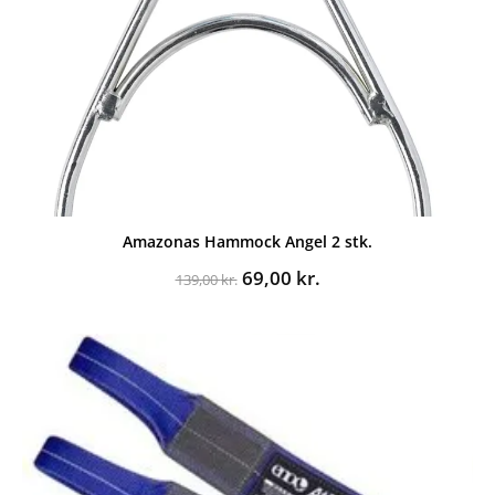
Amazonas Hammock Angel 2 stk.
Den
Den
69,00
kr.
139,00
kr.
oprindelige
aktuelle
pris
pris
var:
er:
139,00 kr..
69,00 kr..