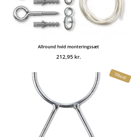
Allround hvid monteringssæt
212,95
kr.
Tilbud!