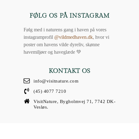
FØLG OS PÅ INSTAGRAM
Følg med i naturens gang i haven på vores
instagramprofil
@vildmedhaven.dk
, hvor vi
poster om havens vilde dyreliv, skønne
havemiljøer og haveglæde 💚
KONTAKT OS
info@visitnature.com
(45) 4077 7210
VisitNature, Bygholmvej 71, 7742 DK-
Vesløs.