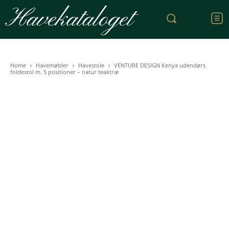
Havekataloget
Home
Havemøbler
Havestole
VENTURE DESIGN Kenya udendørs
foldestol m. 5 positioner – natur teaktræ