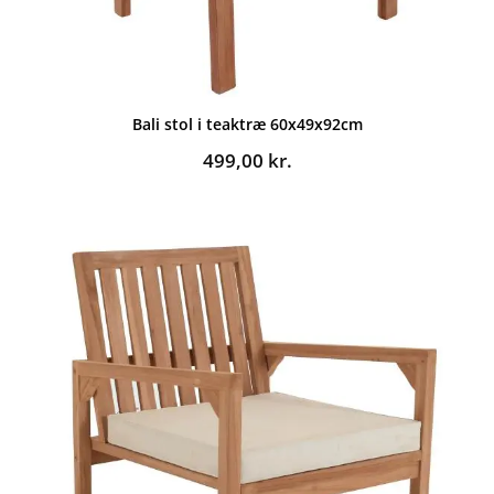
Bali stol i teaktræ 60x49x92cm
499,00
kr.