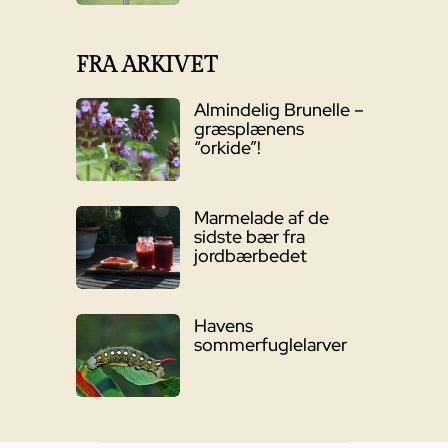
FRA ARKIVET
Almindelig Brunelle –
græsplænens
“orkide”!
Marmelade af de
sidste bær fra
jordbærbedet
Havens
sommerfuglelarver