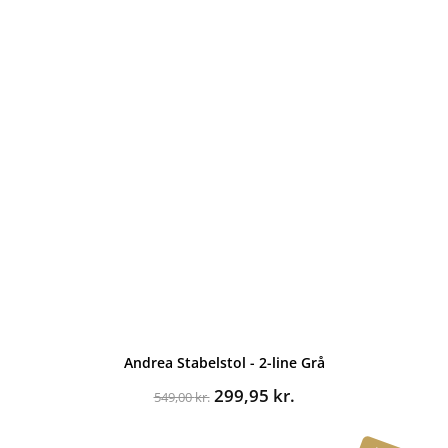
Andrea Stabelstol - 2-line Grå
Den
Den
299,95
kr.
549,00
kr.
oprindelige
aktuelle
pris
pris