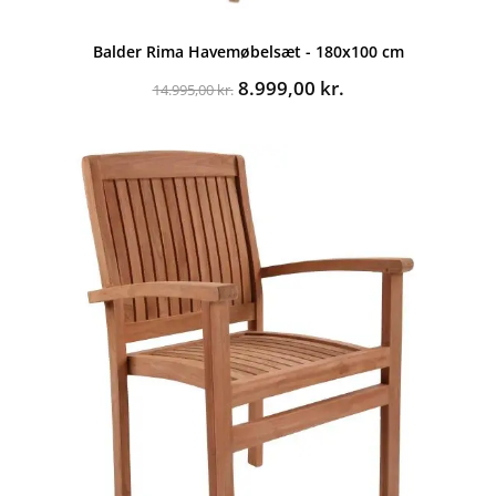
Balder Rima Havemøbelsæt - 180x100 cm
Den
Den
8.999,00
kr.
14.995,00
kr.
oprindelige
aktuelle
pris
pris
var:
er:
14.995,00 kr..
8.999,00 kr..