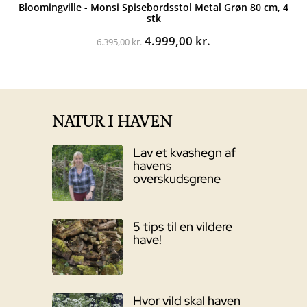
Bloomingville - Monsi Spisebordsstol Metal Grøn 80 cm, 4
stk
Den
Den
4.999,00
kr.
6.395,00
kr.
oprindelige
aktuelle
pris
pris
var:
er:
6.395,00 kr..
4.999,00 kr..
NATUR I HAVEN
Lav et kvashegn af
havens
overskudsgrene
5 tips til en vildere
have!
Hvor vild skal haven