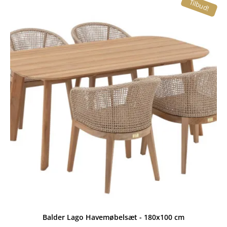
Tilbud!
var:
er:
549,00 kr..
299,95 kr..
Balder Lago Havemøbelsæt - 180x100 cm