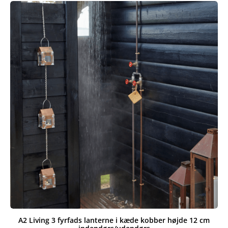
var:
er:
187,50 kr..
151,21 kr..
A2 Living 3 fyrfads lanterne i kæde kobber højde 12 cm