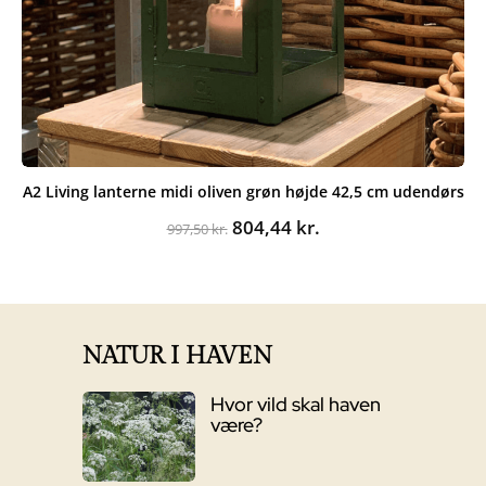
A2 Living lanterne midi oliven grøn højde 42,5 cm udendørs
Den
Den
804,44
kr.
997,50
kr.
oprindelige
aktuelle
pris
pris
var:
er:
997,50 kr..
804,44 kr..
NATUR I HAVEN
Hvor vild skal haven
være?