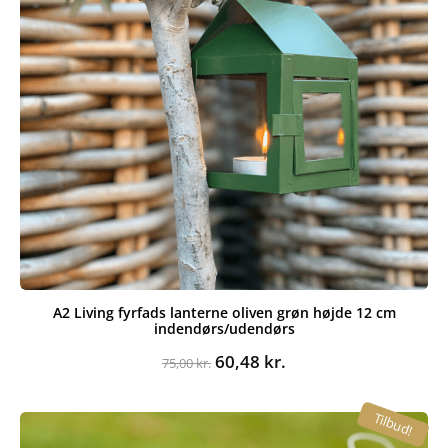
A2 Living fyrfads lanterne oliven grøn højde 12 cm
indendørs/udendørs
Den
Den
60,48
kr.
75,00
kr.
oprindelige
aktuelle
pris
pris
Tilbud!
var:
er:
75,00 kr..
60,48 kr..