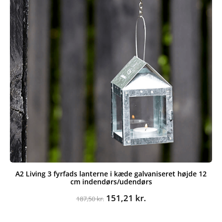
A2 Living 3 fyrfads lanterne i kæde galvaniseret højde 12
cm indendørs/udendørs
Den
Den
151,21
kr.
187,50
kr.
oprindelige
aktuelle
pris
pris