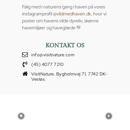
Følg med i naturens gang i haven på vores
instagramprofil
@vildmedhaven.dk
, hvor vi
poster om havens vilde dyreliv, skønne
havemiljøer og haveglæde 💚
KONTAKT OS
info@visitnature.com
(45) 4077 7210
VisitNature, Bygholmvej 71, 7742 DK-
Vesløs.