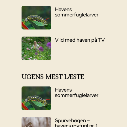
Havens
sommerfuglelarver
Vild med haven på TV
UGENS MEST LÆSTE
Havens
sommerfuglelarver
Spurvehøgen –
havens rovfugl nr. 1