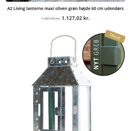
A2 Living lanterne maxi oliven grøn højde 60 cm udendørs
Den
Den
1.127,02
kr.
1.447,50
kr.
oprindelige
aktuelle
pris
pris
Tilbud!
var:
er:
1.447,50 kr..
1.127,02 kr..