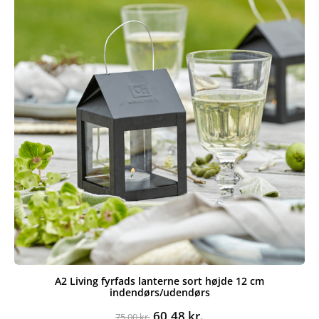
A2 Living fyrfads lanterne sort højde 12 cm
indendørs/udendørs
Den
Den
60,48
kr.
75,00
kr.