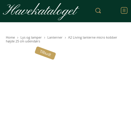
Havekataloget
Home
Lys og lamper
Lanterner
A2 Living lanterne micro kobber
højde 25 cm udendørs
Tilbud!