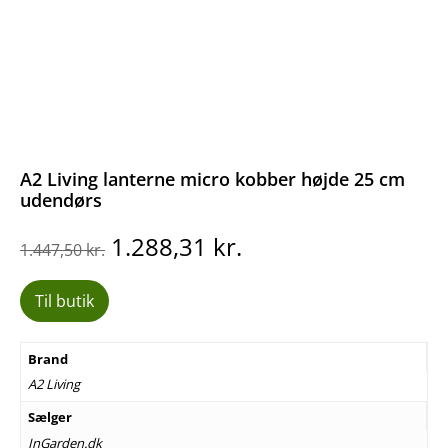
A2 Living lanterne micro kobber højde 25 cm
udendørs
Den
Den
1.288,31
kr.
1.447,50
kr.
oprindelige
aktuelle
pris
pris
Til butik
var:
er:
1.447,50 kr..
1.288,31 kr..
Brand
A2 Living
Sælger
InGarden.dk