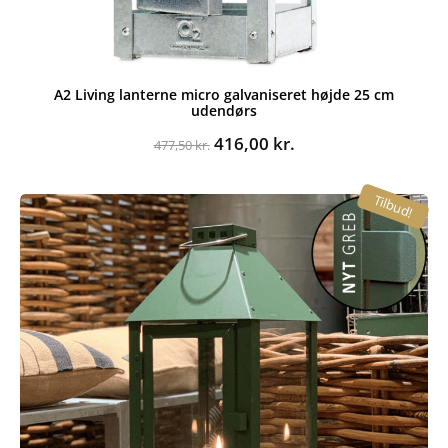
A2 Living lanterne micro galvaniseret højde 25 cm
udendørs
Den
Den
416,00
kr.
477,50
kr.
oprindelige
aktuelle
pris
pris
Tilbud!
var:
er:
477,50 kr..
416,00 kr..