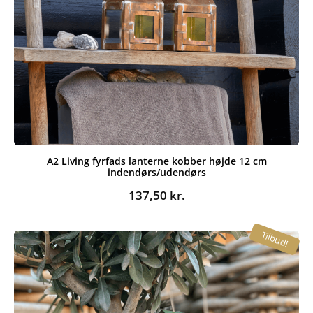
A2 Living fyrfads lanterne kobber højde 12 cm
indendørs/udendørs
137,50
kr.
Tilbud!