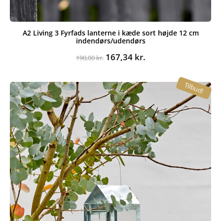
A2 Living 3 Fyrfads lanterne i kæde sort højde 12 cm
indendørs/udendørs
Den
Den
167,34
kr.
190,00
kr.
oprindelige
aktuelle
pris
pris
Tilbud!
var:
er:
190,00 kr..
167,34 kr..