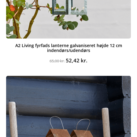
A2 Living fyrfads lanterne galvaniseret højde 12 cm
indendørs/udendørs
Den
Den
52,42
kr.
65,00
kr.
oprindelige
aktuelle
pris
pris
var:
er:
65,00 kr..
52,42 kr..