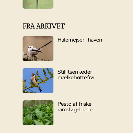
FRA ARKIVET
Halemejser i haven
Stillitsen æder
mælkebøttefrø
Pesto af friske
ramsløg-blade