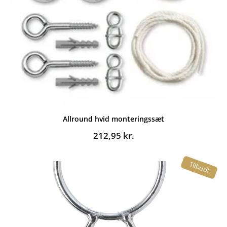
Allround hvid monteringssæt
212,95
kr.
Tilbud!