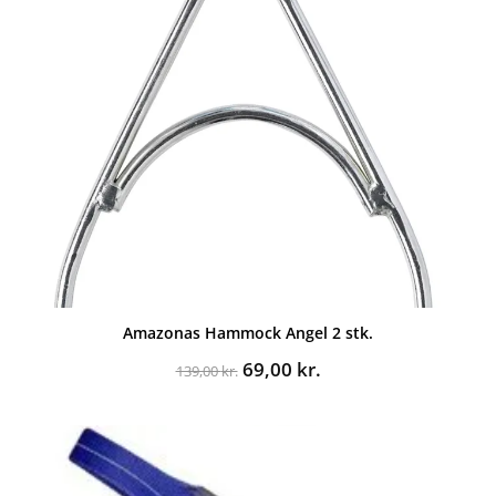
Amazonas Hammock Angel 2 stk.
Den
Den
69,00
kr.
139,00
kr.
oprindelige
aktuelle
pris
pris
var:
er:
139,00 kr..
69,00 kr..