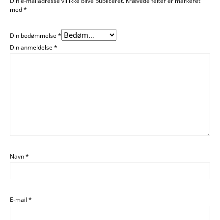
Din e-mailadresse vil ikke blive publiceret.
Krævede felter er markeret
med
*
Din bedømmelse
*
Din anmeldelse
*
Navn
*
E-mail
*