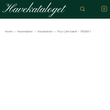
Havekataloget
Home
Havemøbler
Havebænke
Plus Cafe-bænk – 185560-1