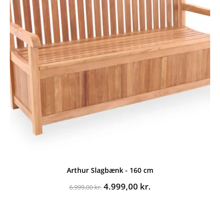
Arthur Slagbænk - 160 cm
Den
Den
4.999,00
kr.
6.999,00
kr.
oprindelige
aktuelle
pris
pris
var:
er: