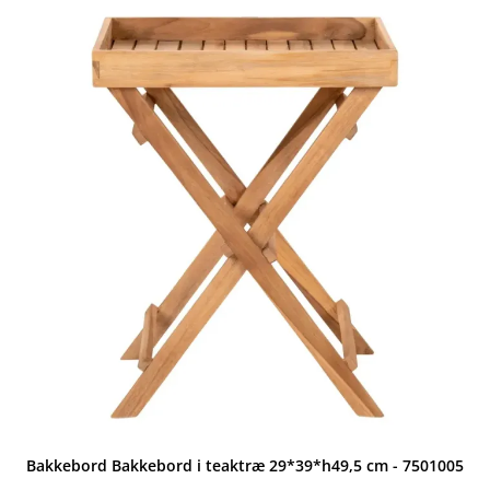
var:
er:
6.999,00 kr..
4.999,00 kr..
Bakkebord Bakkebord i teaktræ 29*39*h49,5 cm - 7501005