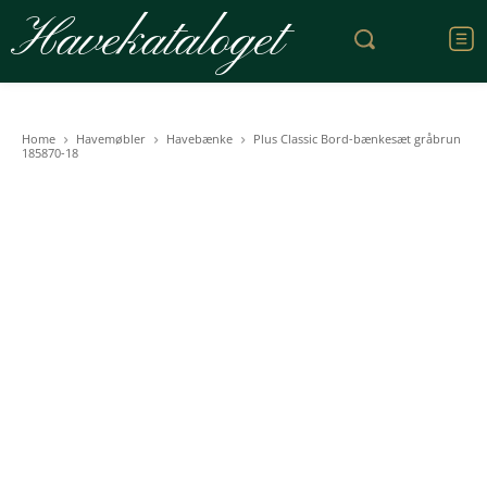
Havekataloget
Home
Havemøbler
Havebænke
Plus Classic Bord-bænkesæt gråbrun
185870-18