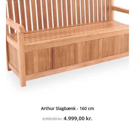
Arthur Slagbænk - 160 cm
Den
Den
4.999,00
kr.
6.999,00
kr.
oprindelige
aktuelle
pris
pris